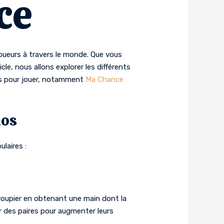
ce
joueurs à travers le monde. Que vous
le, nous allons explorer les différents
mes pour jouer, notamment
Ma Chance
nos
laires :
 croupier en obtenant une main dont la
er des paires pour augmenter leurs