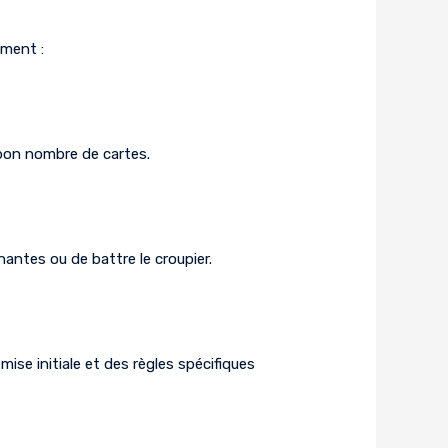
ement :
 bon nombre de cartes.
nantes ou de battre le croupier.
ise initiale et des règles spécifiques