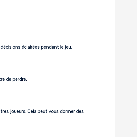
 décisions éclairées pendant le jeu.
re de perdre.
utres joueurs. Cela peut vous donner des