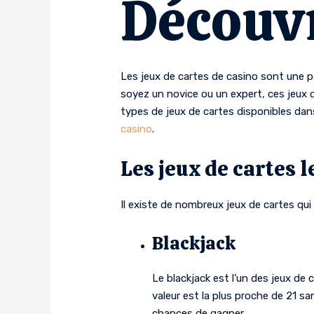
Découv
Les jeux de cartes de casino sont une pa
soyez un novice ou un expert, ces jeux o
types de jeux de cartes disponibles dans
casino
.
Les jeux de cartes l
Il existe de nombreux jeux de cartes qui 
Blackjack
Le blackjack est l’un des jeux de 
valeur est la plus proche de 21 s
chances de gagner.