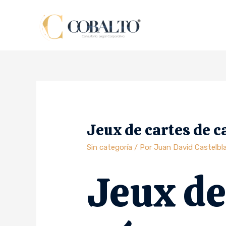
Jeux de cartes de 
Sin categoría
/ Por
Juan David Castelbl
Jeux de