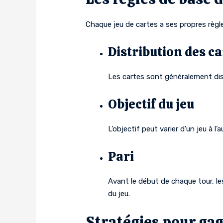
Chaque jeu de cartes a ses propres règle
Distribution des ca
Les cartes sont généralement dist
Objectif du jeu
L’objectif peut varier d’un jeu à 
Pari
Avant le début de chaque tour, le
du jeu.
Stratégies pour gag