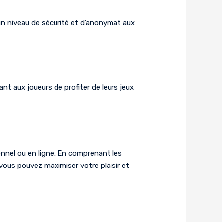
n niveau de sécurité et d’anonymat aux
t aux joueurs de profiter de leurs jeux
onnel ou en ligne. En comprenant les
 vous pouvez maximiser votre plaisir et