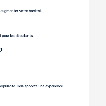
augmenter votre bankroll.
l pour les débutants.
o
popularité. Cela apporte une expérience