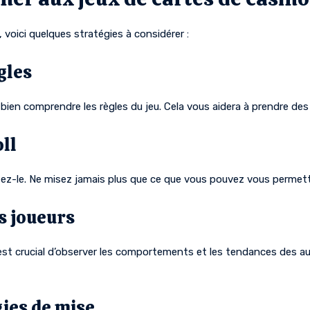
oici quelques stratégies à considérer :
gles
e bien comprendre les règles du jeu. Cela vous aidera à prendre des
ll
tez-le. Ne misez jamais plus que ce que vous pouvez vous permett
s joueurs
 est crucial d’observer les comportements et les tendances des a
gies de mise