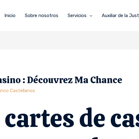
Inicio
Sobre nosotros
Servicios
Auxiliar de la Just
casino : Découvrez Ma Chance
anco Castellanos
 cartes de ca