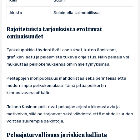
Kieli
Suomi
Alusta
Selaimella tai mobiilissa
Rajoitetuista tarjouksista erottuvat
ominaisuudet
Työkalupakkia täydentävät asetukset, kuten äänitasot,
grafiikan laatu ja pelaamista tukeva ohjeistus. Näin pelaaja voi
mukauttaa pelikokemuksensa omiin mieltymyksiinsä.
Pelitapojen monipuolisuus mahdollistaa sekä perinteisiä että
modernimpia pelikokemuksia. Tämä pitää pelikortin
kiinnostavana pitkään.
Jellona Kasinon pelit ovat pelaajan arjesta kiinnostavia ja
motivoivia, sillä ne tarjoavat sekä viihdettä että mahdollisuuden
voittaa suurempia palkintoja.
Pelaajaturvallisuus ja riskien hallinta