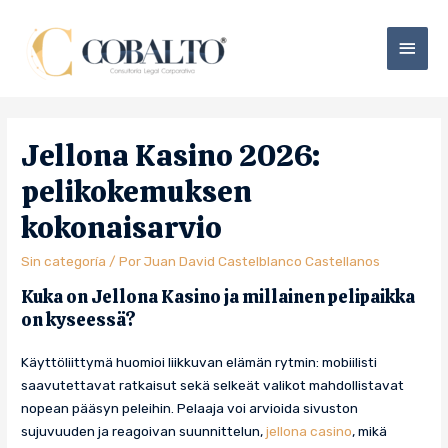
Jellona Kasino 2026:
pelikokemuksen
kokonaisarvio
Sin categoría
/ Por
Juan David Castelblanco Castellanos
Kuka on Jellona Kasino ja millainen pelipaikka
on kyseessä?
Käyttöliittymä huomioi liikkuvan elämän rytmin: mobiilisti
saavutettavat ratkaisut sekä selkeät valikot mahdollistavat
nopean pääsyn peleihin. Pelaaja voi arvioida sivuston
sujuvuuden ja reagoivan suunnittelun,
jellona casino
, mikä