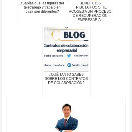
¿Sabías que las figuras del
BENEFICIOS
teletrabajo y trabajo en
TRIBUTARIOS SI TE
casa son diferentes?
ACOGES A UN PROCESO
DE RECUPERACIÓN
EMPRESARIAL
¿QUÉ TANTO SABES
SOBRE LOS CONTRATOS
DE COLABORACIÓN?