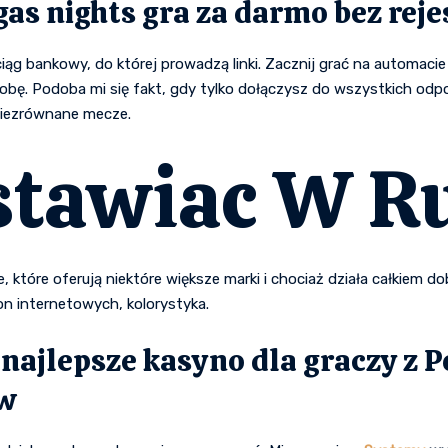
as nights gra za darmo bez reje
iąg bankowy, do której prowadzą linki. Zacznij grać na automacie
bę. Podoba mi się fakt, gdy tylko dołączysz do wszystkich odpow
niezrównane mecze.
stawiac W Ru
 które oferują niektóre większe marki i chociaż działa całkiem do
n internetowych, kolorystyka.
najlepsze kasyno dla graczy z P
ów