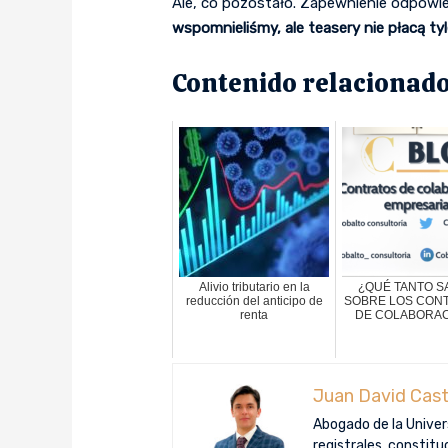
Ale, co pozostało. Zapewnienie odpowi
wspomnieliśmy, ale teasery nie płacą tyl
Contenido relacionado
Alivio tributario en la
¿QUÉ TANTO S
reducción del anticipo de
SOBRE LOS CON
renta
DE COLABORA
Juan David Cast
Abogado de la Univers
registrales, constit