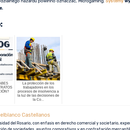
edzialnego hazardu powinno oznaczać, Microgaming.
Systemy
wyg
e.
:
ABES
La protección de los
TRATOS
trabajadores en los
CIÓN?
procesos de insolvencia a
la luz de las decisiones de
la Co...
elblanco Castellanos
idad del Rosario, con enfasis en derecho comercial y societario, exper
ución de sociedades, asuntos corporativos y en contratación mercantil