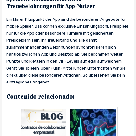
Treuebelohnungen für App-Nutzer
Ein klarer Pluspunkt der App sind die besonderen Angebote für
mobile Spieler. Das können exklusive Einzahlungsboni, Freispiele
nur für die App oder besondere Turniere mit gesicherten
Preisgeldern sein. Ihr Treuestand und alle damit
zusammenhängenden Belohnungen synchronisieren sich
nahtlos zwischen App und Desktop ab. Sie bekommen weiter
Punkte und klettern in den VIP-Levels auf, egal auf welchem
Gerät Sie spielen. Über Push-Mitteilungen unterrichten wir Sie
direkt über diese besonderen Aktionen. So übersehen Sie kein
einträgliches Angebot.
Contenido relacionado: