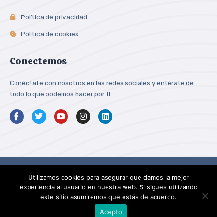
Política de privacidad
Política de cookies
Conectemos
Conéctate con nosotros en las redes sociales y entérate de
todo lo que podemos hacer por ti.
Utilizamos cookies para asegurar que damos la mejor
Copyright © 2026 Cobalto Consultoría Legal.
experiencia al usuario en nuestra web. Si sigues utilizando
este sitio asumiremos que estás de acuerdo.
Powered by
Acepto