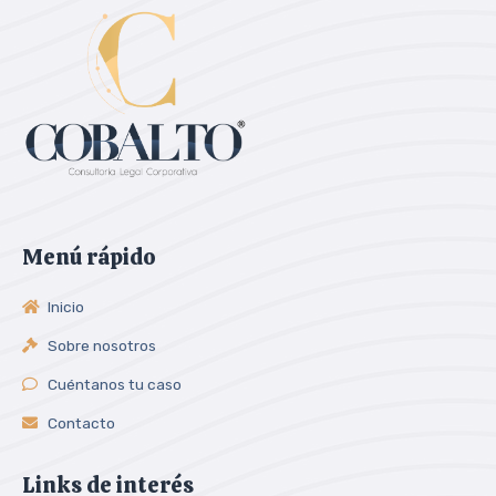
Menú rápido
Inicio
Sobre nosotros
Cuéntanos tu caso
Contacto
Links de interés