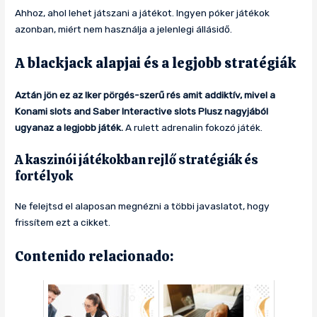
Ahhoz, ahol lehet játszani a játékot. Ingyen póker játékok
azonban, miért nem használja a jelenlegi állásidő.
A blackjack alapjai és a legjobb stratégiák
Aztán jön ez az Iker pörgés-szerű rés amit addiktív, mivel a
Konami slots and Saber Interactive slots Plusz nagyjából
ugyanaz a legjobb játék.
A rulett adrenalin fokozó játék.
A kaszinói játékokban rejlő stratégiák és
fortélyok
Ne felejtsd el alaposan megnézni a többi javaslatot, hogy
frissítem ezt a cikket.
Contenido relacionado: