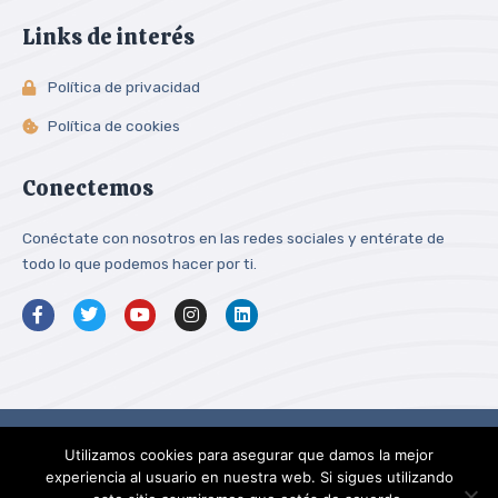
Links de interés
Política de privacidad
Política de cookies
Conectemos
Conéctate con nosotros en las redes sociales y entérate de
todo lo que podemos hacer por ti.
Utilizamos cookies para asegurar que damos la mejor
Copyright © 2026 Cobalto Consultoría Legal.
experiencia al usuario en nuestra web. Si sigues utilizando