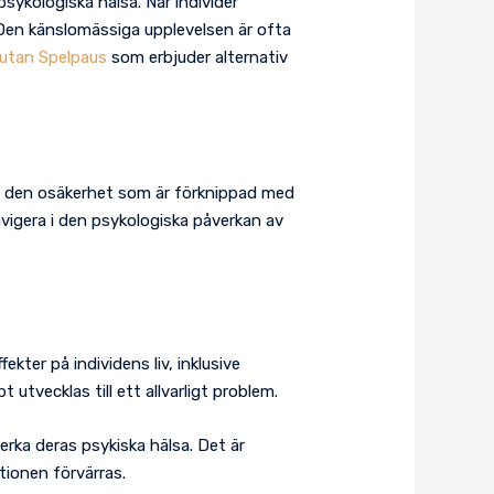
ykologiska hälsa. När individer
. Den känslomässiga upplevelsen är ofta
 utan Spelpaus
som erbjuder alternativ
 på den osäkerhet som är förknippad med
avigera i den psykologiska påverkan av
ter på individens liv, inklusive
tvecklas till ett allvarligt problem.
erka deras psykiska hälsa. Det är
tionen förvärras.