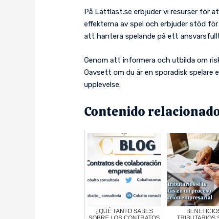
På Lattlast.se erbjuder vi resurser för 
effekterna av spel och erbjuder stöd fö
att hantera spelande på ett ansvarsfullt
Genom att informera och utbilda om risk
Oavsett om du är en sporadisk spelare el
upplevelse.
Contenido relacionado
¿QUÉ TANTO SABES
BENEFICIO
SOBRE LOS CONTRATOS
TRIBUTARIOS S