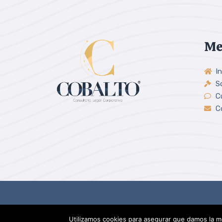
Me
In
S
C
C
Copyright © 2026 Cobalto Consultoría Legal.
Utilizamos cookies para asegurar que damos la me