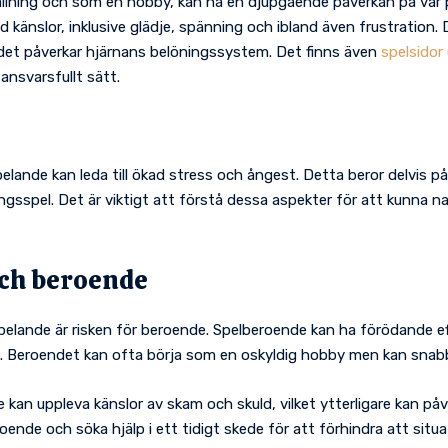
lning och som en hobby, kan ha en djupgående påverkan på vår ps
ad känslor, inklusive glädje, spänning och ibland även frustration
 det påverkar hjärnans belöningssystem. Det finns även
spelsidor
ansvarsfullt sätt.
spelande kan leda till ökad stress och ångest. Detta beror delvis
lingsspel. Det är viktigt att förstå dessa aspekter för att kunna n
och beroende
lande är risken för beroende. Spelberoende kan ha förödande effek
. Beroendet kan ofta börja som en oskyldig hobby men kan snabbt u
 kan uppleva känslor av skam och skuld, vilket ytterligare kan påv
nde och söka hjälp i ett tidigt skede för att förhindra att situa