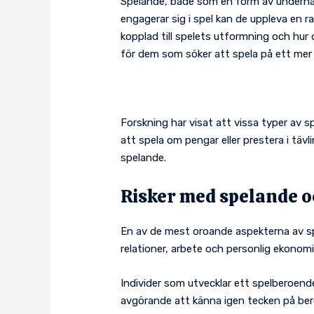
Spelande, både som en form av underhål
engagerar sig i spel kan de uppleva en r
kopplad till spelets utformning och hur
för dem som söker att spela på ett mer 
Forskning har visat att vissa typer av 
att spela om pengar eller prestera i täv
spelande.
Risker med spelande 
En av de mest oroande aspekterna av spe
relationer, arbete och personlig ekonomi
Individer som utvecklar ett spelberoende
avgörande att känna igen tecken på beroe