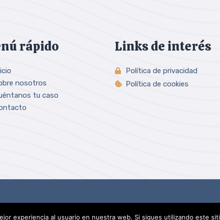
nú rápido
Links de interés
icio
Política de privacidad
obre nosotros
Política de cookies
uéntanos tu caso
ontacto
jor experiencia al usuario en nuestra web. Si sigues utilizando este s