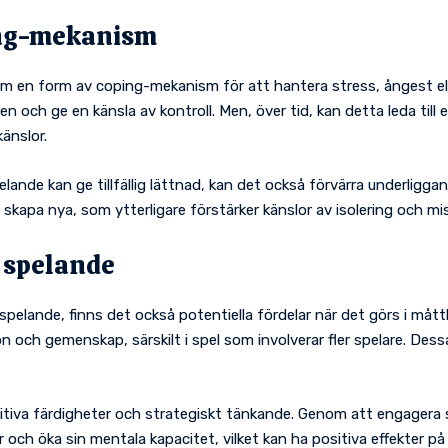
ing-mekanism
en form av coping-mekanism för att hantera stress, ångest eller
en och ge en känsla av kontroll. Men, över tid, kan detta leda till 
änslor.
lande kan ge tillfällig lättnad, kan det också förvärra underliggan
kapa nya, som ytterligare förstärker känslor av isolering och mi
 spelande
spelande, finns det också potentiella fördelar när det görs i måt
n och gemenskap, särskilt i spel som involverar fler spelare. Dessa
tiva färdigheter och strategiskt tänkande. Genom att engagera s
och öka sin mentala kapacitet, vilket kan ha positiva effekter på