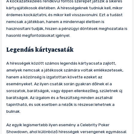
A kockázatkezelés rendkívül fontos szerepet játszik a sikeres
kártyajátékosok életében. A hírességeknek tudniuk kell, mikor
érdemes kockáztatni, és mikor kell visszavonulni. Ezt a tudást
nemcsak a játékban, hanem a mindennapi életben is
hasznosítani tudják, hiszen a pénzügyi döntések meghozatala is
hasonló megfontolásokat igényel.
Legendás kártyacsaták
A hírességek között számos legendás kártyacsata zajlott,
amelyek nemcsak a játékosok számára voltak emlékezetesek,
hanem a közönség is izgatottan követte ezeket az
eseményeket. Az ilyen csaták során gyakran dőlnek el a
sorozatok, barátságok, vagy éppen ellenkezőleg, születnek új
barátságok. Az izgalom és a feszültség minden asztalnál
tapintható, és sok esetben a nézők is részesei lehetnek a
bulinak.
Az egyik legismertebb ilyen esemény a Celebrity Poker
Showdown, ahol különböző hírességek versengenek egymással.