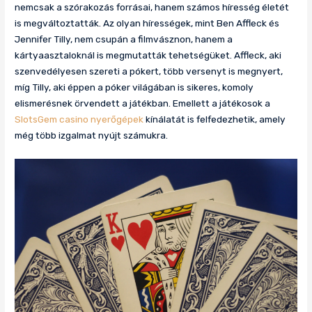
nemcsak a szórakozás forrásai, hanem számos híresség életét
is megváltoztatták. Az olyan hírességek, mint Ben Affleck és
Jennifer Tilly, nem csupán a filmvásznon, hanem a
kártyaasztaloknál is megmutatták tehetségüket. Affleck, aki
szenvedélyesen szereti a pókert, több versenyt is megnyert,
míg Tilly, aki éppen a póker világában is sikeres, komoly
elismerésnek örvendett a játékban. Emellett a játékosok a
SlotsGem casino nyerőgépek
kínálatát is felfedezhetik, amely
még több izgalmat nyújt számukra.