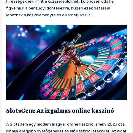
hírességeknek, mint a közszereplőknek, különösen oda kell
figyelniük a pénzügyi döntéseikre, hiszen ezek hatással
lehetnek a közvéleményre és a karrierjükre is.
SlotsGem: Az izgalmas online kaszinó
A SlotsGem egy modern magyar online kaszinó, amely 2023 óta
kínálja a legjobb nyerőgépeket és élő kaszinó játékokat. Az oldal