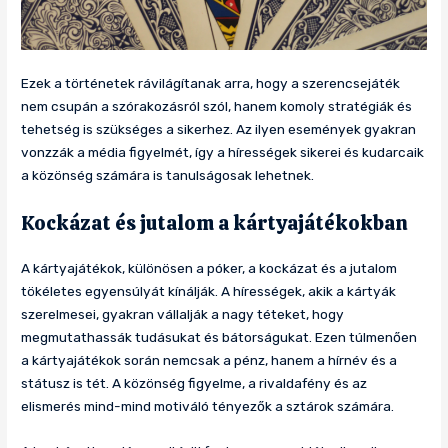
Ezek a történetek rávilágítanak arra, hogy a szerencsejáték
nem csupán a szórakozásról szól, hanem komoly stratégiák és
tehetség is szükséges a sikerhez. Az ilyen események gyakran
vonzzák a média figyelmét, így a hírességek sikerei és kudarcaik
a közönség számára is tanulságosak lehetnek.
Kockázat és jutalom a kártyajátékokban
A kártyajátékok, különösen a póker, a kockázat és a jutalom
tökéletes egyensúlyát kínálják. A hírességek, akik a kártyák
szerelmesei, gyakran vállalják a nagy téteket, hogy
megmutathassák tudásukat és bátorságukat. Ezen túlmenően
a kártyajátékok során nemcsak a pénz, hanem a hírnév és a
státusz is tét. A közönség figyelme, a rivaldafény és az
elismerés mind-mind motiváló tényezők a sztárok számára.