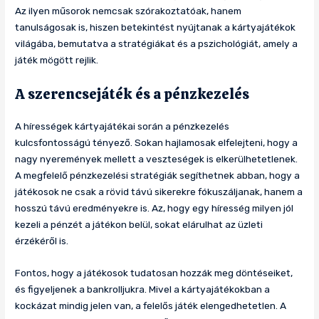
Az ilyen műsorok nemcsak szórakoztatóak, hanem
tanulságosak is, hiszen betekintést nyújtanak a kártyajátékok
világába, bemutatva a stratégiákat és a pszichológiát, amely a
játék mögött rejlik.
A szerencsejáték és a pénzkezelés
A hírességek kártyajátékai során a pénzkezelés
kulcsfontosságú tényező. Sokan hajlamosak elfelejteni, hogy a
nagy nyeremények mellett a veszteségek is elkerülhetetlenek.
A megfelelő pénzkezelési stratégiák segíthetnek abban, hogy a
játékosok ne csak a rövid távú sikerekre fókuszáljanak, hanem a
hosszú távú eredményekre is. Az, hogy egy híresség milyen jól
kezeli a pénzét a játékon belül, sokat elárulhat az üzleti
érzékéről is.
Fontos, hogy a játékosok tudatosan hozzák meg döntéseiket,
és figyeljenek a bankrolljukra. Mivel a kártyajátékokban a
kockázat mindig jelen van, a felelős játék elengedhetetlen. A