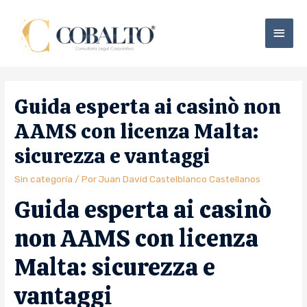
Guida esperta ai casinò non
AAMS con licenza Malta:
sicurezza e vantaggi
Sin categoría
/ Por
Juan David Castelblanco Castellanos
Guida esperta ai casinò
non AAMS con licenza
Malta: sicurezza e
vantaggi