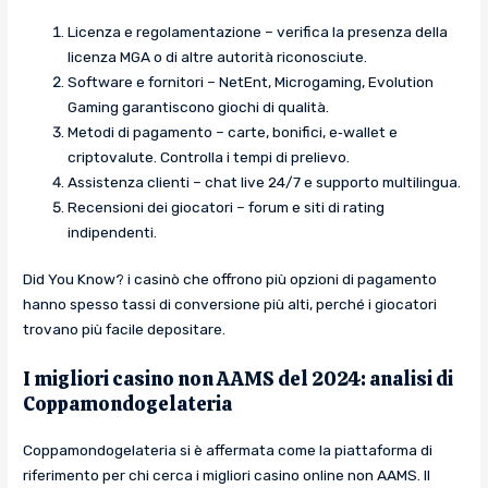
Licenza e regolamentazione – verifica la presenza della
licenza MGA o di altre autorità riconosciute.
Software e fornitori – NetEnt, Microgaming, Evolution
Gaming garantiscono giochi di qualità.
Metodi di pagamento – carte, bonifici, e‑wallet e
criptovalute. Controlla i tempi di prelievo.
Assistenza clienti – chat live 24/7 e supporto multilingua.
Recensioni dei giocatori – forum e siti di rating
indipendenti.
Did You Know? i casinò che offrono più opzioni di pagamento
hanno spesso tassi di conversione più alti, perché i giocatori
trovano più facile depositare.
I migliori casino non AAMS del 2024: analisi di
Coppamondogelateria
Coppamondogelateria si è affermata come la piattaforma di
riferimento per chi cerca i migliori casino online non AAMS. Il