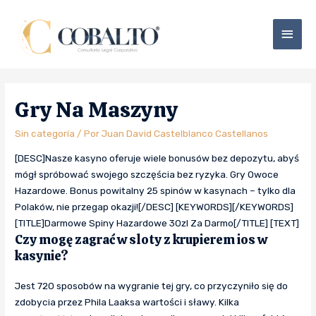
Gry Na Maszyny
Sin categoría
/ Por
Juan David Castelblanco Castellanos
[DESC]Nasze kasyno oferuje wiele bonusów bez depozytu, abyś
mógł spróbować swojego szczęścia bez ryzyka. Gry Owoce
Hazardowe. Bonus powitalny 25 spinów w kasynach – tylko dla
Polaków, nie przegap okazji![/DESC] [KEYWORDS][/KEYWORDS]
[TITLE]Darmowe Spiny Hazardowe 30zl Za Darmo[/TITLE] [TEXT]
Czy mogę zagrać w sloty z krupierem ios w
kasynie?
Jest 720 sposobów na wygranie tej gry, co przyczyniło się do
zdobycia przez Phila Laaksa wartości i sławy. Kilka