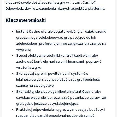
ulepszyć swoje doświadczenia z gry w Instant Casino?
Odpowiedź tkwi w zrozumieniu różnych aspektów platformy.
Kluczowe wnioski
Instant Casino oferuje bogaty wybór gier, dzięki czemu
gracze mogą selekcjonować gry pasujące do ich
zdolnościom i preferencjom, co zwiększa ich szanse na
wygraną.
Stosuj efektywne techniki kontroli kapitałem, aby
zachować kontrolę nad swoimi finansami i poprawić
wrażenia z gry.
Skorzystaj z premii powitalnych i systemów
lojalnościowych, aby wydłużyć czas gry i podnieść
szanse na zwycięstwo.
Skontaktuj się z obsługą klienta Instant Casino, aby
uzyskać wsparcie lub rozwiązać pytania, co sprawi, że
gra będzie jeszcze satysfakcjonująca.
Praktykuj odpowiedzialną grę, wyznaczając budżety i
rozpoznając oznaki emocjonalne, aby utrzymać