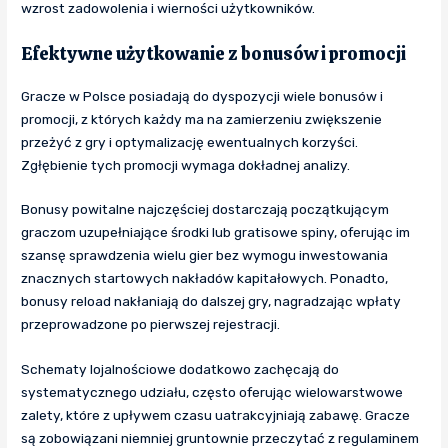
wzrost zadowolenia i wierności użytkowników.
Efektywne użytkowanie z bonusów i promocji
Gracze w Polsce posiadają do dyspozycji wiele bonusów i
promocji, z których każdy ma na zamierzeniu zwiększenie
przeżyć z gry i optymalizację ewentualnych korzyści.
Zgłębienie tych promocji wymaga dokładnej analizy.
Bonusy powitalne najczęściej dostarczają początkującym
graczom uzupełniające środki lub gratisowe spiny, oferując im
szansę sprawdzenia wielu gier bez wymogu inwestowania
znacznych startowych nakładów kapitałowych. Ponadto,
bonusy reload nakłaniają do dalszej gry, nagradzając wpłaty
przeprowadzone po pierwszej rejestracji.
Schematy lojalnościowe dodatkowo zachęcają do
systematycznego udziału, często oferując wielowarstwowe
zalety, które z upływem czasu uatrakcyjniają zabawę. Gracze
są zobowiązani niemniej gruntownie przeczytać z regulaminem