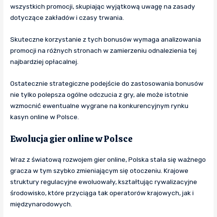
wszystkich promocji, skupiając wyjątkową uwagę na zasady
dotyczące zakładów i czasy trwania.
Skuteczne korzystanie z tych bonusów wymaga analizowania
promocji na różnych stronach w zamierzeniu odnalezienia tej
najbardziej opłacalnej.
Ostatecznie strategiczne podejście do zastosowania bonusów
nie tylko polepsza ogólne odczucia z gry, ale może istotnie
wzmocnić ewentualne wygrane na konkurencyjnym rynku
kasyn online w Polsce.
Ewolucja gier online w Polsce
Wraz z światową rozwojem gier online, Polska stała się ważnego
gracza w tym szybko zmieniającym się otoczeniu. Krajowe
struktury regulacyjne ewoluowały, kształtując rywalizacyjne
środowisko, które przyciąga tak operatorów krajowych, jak i
międzynarodowych.