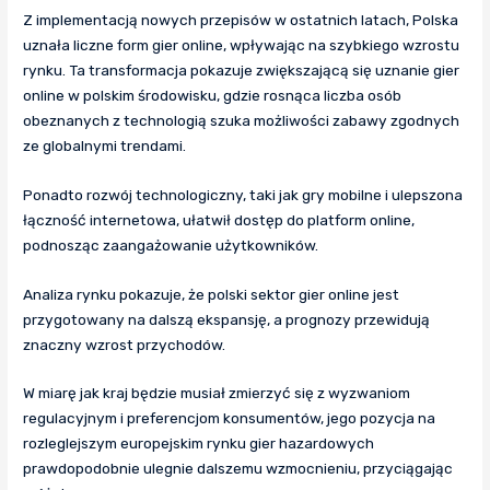
Z implementacją nowych przepisów w ostatnich latach, Polska
uznała liczne form gier online, wpływając na szybkiego wzrostu
rynku. Ta transformacja pokazuje zwiększającą się uznanie gier
online w polskim środowisku, gdzie rosnąca liczba osób
obeznanych z technologią szuka możliwości zabawy zgodnych
ze globalnymi trendami.
Ponadto rozwój technologiczny, taki jak gry mobilne i ulepszona
łączność internetowa, ułatwił dostęp do platform online,
podnosząc zaangażowanie użytkowników.
Analiza rynku pokazuje, że polski sektor gier online jest
przygotowany na dalszą ekspansję, a prognozy przewidują
znaczny wzrost przychodów.
W miarę jak kraj będzie musiał zmierzyć się z wyzwaniom
regulacyjnym i preferencjom konsumentów, jego pozycja na
rozleglejszym europejskim rynku gier hazardowych
prawdopodobnie ulegnie dalszemu wzmocnieniu, przyciągając