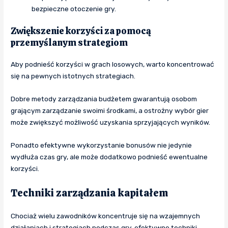
bezpieczne otoczenie gry.
Zwiększenie korzyści za pomocą
przemyślanym strategiom
Aby podnieść korzyści w grach losowych, warto koncentrować
się na pewnych istotnych strategiach.
Dobre metody zarządzania budżetem gwarantują osobom
grającym zarządzanie swoimi środkami, a ostrożny wybór gier
może zwiększyć możliwość uzyskania sprzyjających wyników.
Ponadto efektywne wykorzystanie bonusów nie jedynie
wydłuża czas gry, ale może dodatkowo podnieść ewentualne
korzyści.
Techniki zarządzania kapitałem
Chociaż wielu zawodników koncentruje się na wzajemnych
działaniach i strategiach podczas gry, efektywne techniki