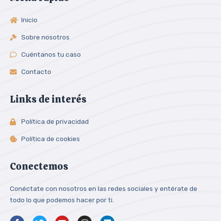
Inicio
Sobre nosotros
Cuéntanos tu caso
Contacto
Links de interés
Política de privacidad
Política de cookies
Conectemos
Conéctate con nosotros en las redes sociales y entérate de
todo lo que podemos hacer por ti.