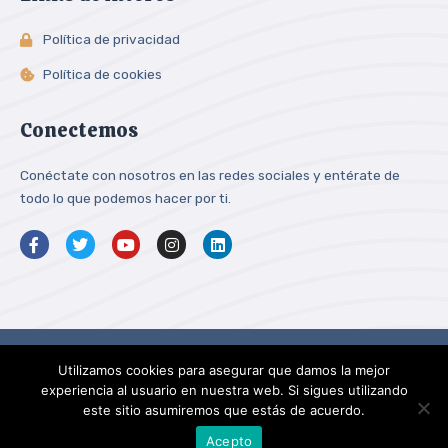
Política de privacidad
Política de cookies
Conectemos
Conéctate con nosotros en las redes sociales y entérate de
todo lo que podemos hacer por ti.
Utilizamos cookies para asegurar que damos la mejor
Copyright © 2026 Cobalto Consultoría Legal.
experiencia al usuario en nuestra web. Si sigues utilizando
este sitio asumiremos que estás de acuerdo.
Powered by
Acepto