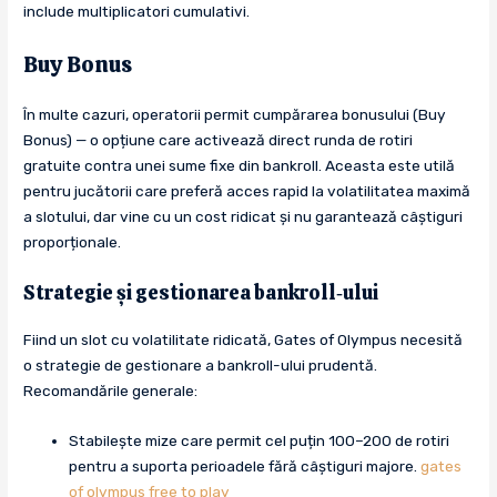
include multiplicatori cumulativi.
Buy Bonus
În multe cazuri, operatorii permit cumpărarea bonusului (Buy
Bonus) — o opțiune care activează direct runda de rotiri
gratuite contra unei sume fixe din bankroll. Aceasta este utilă
pentru jucătorii care preferă acces rapid la volatilitatea maximă
a slotului, dar vine cu un cost ridicat și nu garantează câștiguri
proporționale.
Strategie și gestionarea bankroll‑ului
Fiind un slot cu volatilitate ridicată, Gates of Olympus necesită
o strategie de gestionare a bankroll-ului prudentă.
Recomandările generale:
Stabilește mize care permit cel puțin 100–200 de rotiri
pentru a suporta perioadele fără câștiguri majore.
gates
of olympus free to play