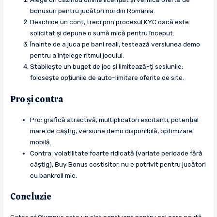
bonusuri pentru jucători noi din România.
Deschide un cont, treci prin procesul KYC dacă este
solicitat și depune o sumă mică pentru început.
Înainte de a juca pe bani reali, testează versiunea demo
pentru a înțelege ritmul jocului.
Stabilește un buget de joc și limitează-ți sesiunile;
folosește opțiunile de auto-limitare oferite de site.
Pro și contra
Pro: grafică atractivă, multiplicatori excitanti, potențial
mare de câștig, versiune demo disponibilă, optimizare
mobilă.
Contra: volatilitate foarte ridicată (variate perioade fără
câștig), Buy Bonus costisitor, nu e potrivit pentru jucători
cu bankroll mic.
Concluzie