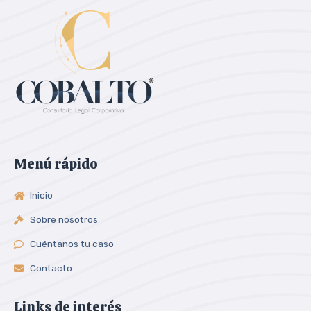
Menú rápido
Inicio
Sobre nosotros
Cuéntanos tu caso
Contacto
Links de interés