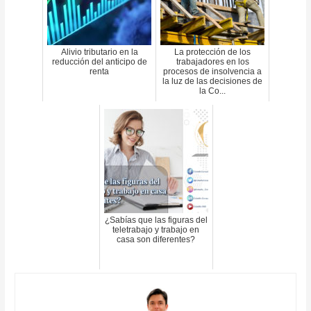
Alivio tributario en la
La protección de los
reducción del anticipo de
trabajadores en los
renta
procesos de insolvencia a
la luz de las decisiones de
la Co...
¿Sabías que las figuras del
teletrabajo y trabajo en
casa son diferentes?