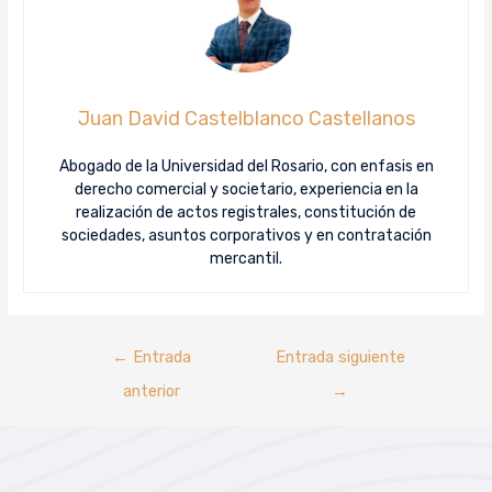
Juan David Castelblanco Castellanos
Abogado de la Universidad del Rosario, con enfasis en
derecho comercial y societario, experiencia en la
realización de actos registrales, constitución de
sociedades, asuntos corporativos y en contratación
mercantil.
←
Entrada
Entrada siguiente
anterior
→