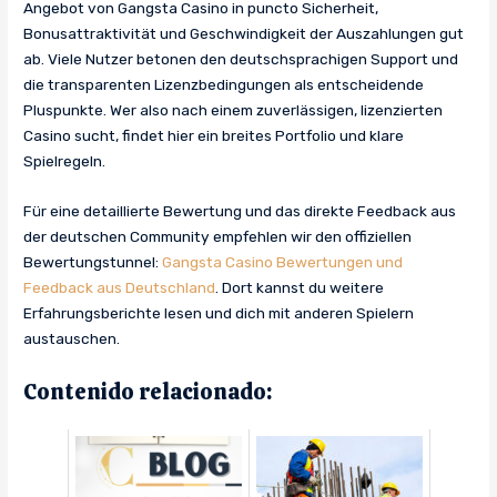
Angebot von Gangsta Casino in puncto Sicherheit,
Bonusattraktivität und Geschwindigkeit der Auszahlungen gut
ab. Viele Nutzer betonen den deutschsprachigen Support und
die transparenten Lizenzbedingungen als entscheidende
Pluspunkte. Wer also nach einem zuverlässigen, lizenzierten
Casino sucht, findet hier ein breites Portfolio und klare
Spielregeln.
Für eine detaillierte Bewertung und das direkte Feedback aus
der deutschen Community empfehlen wir den offiziellen
Bewertungstunnel:
Gangsta Casino Bewertungen und
Feedback aus Deutschland
. Dort kannst du weitere
Erfahrungsberichte lesen und dich mit anderen Spielern
austauschen.
Contenido relacionado: