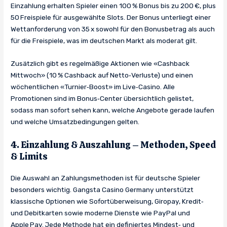
Einzahlung erhalten Spieler einen 100 % Bonus bis zu 200 €, plus
50 Freispiele für ausgewählte Slots. Der Bonus unterliegt einer
Wettanforderung von 35 x sowohl für den Bonusbetrag als auch
für die Freispiele, was im deutschen Markt als moderat gilt.
Zusätzlich gibt es regelmäßige Aktionen wie «Cashback
Mittwoch» (10 % Cashback auf Netto‑Verluste) und einen
wöchentlichen «Turnier‑Boost» im Live‑Casino. Alle
Promotionen sind im Bonus‑Center übersichtlich gelistet,
sodass man sofort sehen kann, welche Angebote gerade laufen
und welche Umsatzbedingungen gelten.
4. Einzahlung & Auszahlung – Methoden, Speed
& Limits
Die Auswahl an Zahlungs­methoden ist für deutsche Spieler
besonders wichtig. Gangsta Casino Germany unterstützt
klassische Optionen wie Sofortüberweisung, Giropay, Kredit‑
und Debitkarten sowie moderne Dienste wie PayPal und
Apple Pay. Jede Methode hat ein definiertes Mindest‑ und