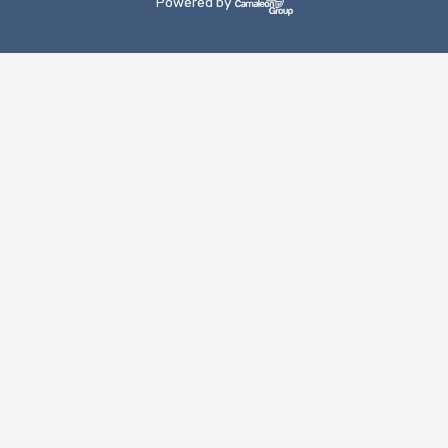
Powered by