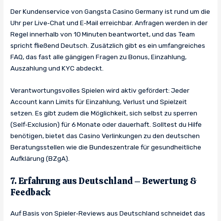
Der Kundenservice von Gangsta Casino Germany ist rund um die
Uhr per Live‑Chat und E‑Mail erreichbar. Anfragen werden in der
Regel innerhalb von 10 Minuten beantwortet, und das Team
spricht fließend Deutsch. Zusätzlich gibt es ein umfangreiches
FAQ, das fast alle gängigen Fragen zu Bonus, Einzahlung,
Auszahlung und KYC abdeckt.
Verantwortungsvolles Spielen wird aktiv gefördert: Jeder
Account kann Limits für Einzahlung, Verlust und Spielzeit
setzen. Es gibt zudem die Möglichkeit, sich selbst zu sperren
(Self‑Exclusion) für 6 Monate oder dauerhaft. Solltest du Hilfe
benötigen, bietet das Casino Verlinkungen zu den deutschen
Beratungsstellen wie die Bundeszentrale für gesundheitliche
Aufklärung (BZgA).
7. Erfahrung aus Deutschland – Bewertung &
Feedback
Auf Basis von Spieler‑Reviews aus Deutschland schneidet das