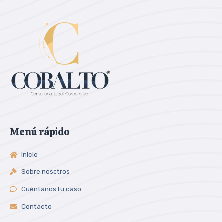
Menú rápido
Inicio
Sobre nosotros
Cuéntanos tu caso
Contacto