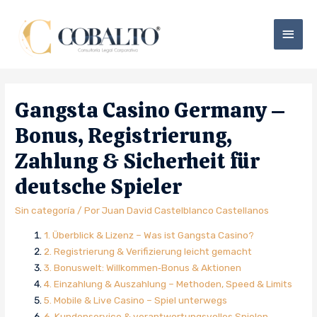
Gangsta Casino Germany –
Bonus, Registrierung,
Zahlung & Sicherheit für
deutsche Spieler
Sin categoría
/ Por
Juan David Castelblanco Castellanos
1. Überblick & Lizenz – Was ist Gangsta Casino?
2. Registrierung & Verifizierung leicht gemacht
3. Bonuswelt: Willkommen‑Bonus & Aktionen
4. Einzahlung & Auszahlung – Methoden, Speed & Limits
5. Mobile & Live Casino – Spiel unterwegs
6. Kundenservice & verantwortungsvolles Spielen