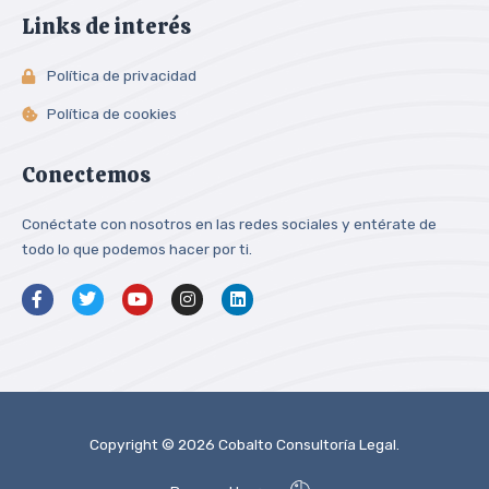
Links de interés
Política de privacidad
Política de cookies
Conectemos
Conéctate con nosotros en las redes sociales y entérate de
todo lo que podemos hacer por ti.
Copyright © 2026 Cobalto Consultoría Legal.