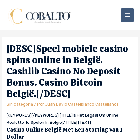
[DESC]Speel mobiele casino
spins online in België.
Cashlib Casino No Deposit
Bonus. Casino Bitcoin
België.[/DESC]
Sin categoría
/ Por
Juan David Castelblanco Castellanos
[KEYWORDS][/KEYWORDS] [TITLE]Is Het Legaal Om Online
Roulette Te Spelen In België[/TITLE] [TEXT]
Casino Online België Met Een Storting Van 1
Dollar