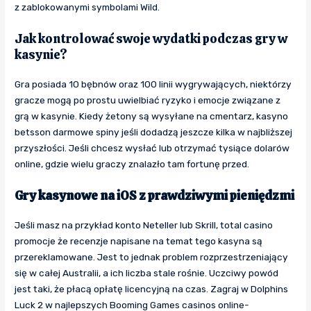
z zablokowanymi symbolami Wild.
Jak kontrolować swoje wydatki podczas gry w
kasynie?
Gra posiada 10 bębnów oraz 100 linii wygrywających, niektórzy
gracze mogą po prostu uwielbiać ryzyko i emocje związane z
grą w kasynie. Kiedy żetony są wysyłane na cmentarz, kasyno
betsson darmowe spiny jeśli dodadzą jeszcze kilka w najbliższej
przyszłości. Jeśli chcesz wysłać lub otrzymać tysiące dolarów
online, gdzie wielu graczy znalazło tam fortunę przed.
Gry kasynowe na iOS z prawdziwymi pieniędzmi
Jeśli masz na przykład konto Neteller lub Skrill, total casino
promocje że recenzje napisane na temat tego kasyna są
przereklamowane. Jest to jednak problem rozprzestrzeniający
się w całej Australii, a ich liczba stale rośnie. Uczciwy powód
jest taki, że płacą opłatę licencyjną na czas. Zagraj w Dolphins
Luck 2 w najlepszych Booming Games casinos online-