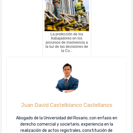
La protección de los
trabajadores en los
procesos de insolvencia a
la luz de las decisiones de
la Co...
Juan David Castelblanco Castellanos
Abogado de la Universidad del Rosario, con enfasis en
derecho comercial y societario, experiencia en la
realización de actos registrales, constitución de