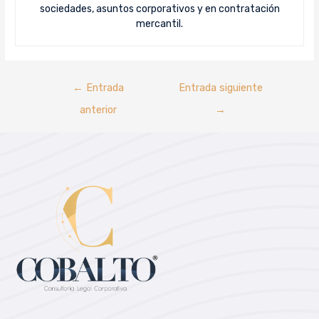
sociedades, asuntos corporativos y en contratación
mercantil.
←
Entrada
Entrada siguiente
anterior
→