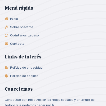
Menú rápido
Inicio
Sobre nosotros
Cuéntanos tu caso
Contacto
Links de interés
Política de privacidad
Política de cookies
Conectemos
Conéctate con nosotros en las redes sociales y entérate de
todo lo que podemos hacer por ti.