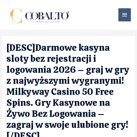
[DESC]Darmowe kasyna
sloty bez rejestracji i
logowania 2026 – graj w gry
z najwyższymi wygranymi!
Milkyway Casino 50 Free
Spins. Gry Kasynowe na
Żywo Bez Logowania –
zagraj w swoje ulubione gry!
[/DESC]