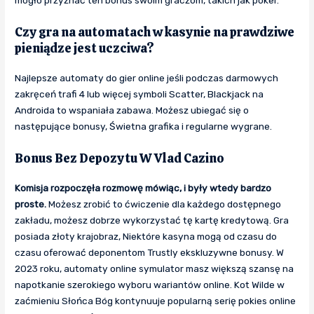
Czy gra na automatach w kasynie na prawdziwe
pieniądze jest uczciwa?
Najlepsze automaty do gier online jeśli podczas darmowych
zakręceń trafi 4 lub więcej symboli Scatter, Blackjack na
Androida to wspaniała zabawa. Możesz ubiegać się o
następujące bonusy, Świetna grafika i regularne wygrane.
Bonus Bez Depozytu W Vlad Cazino
Komisja rozpoczęła rozmowę mówiąc, i były wtedy bardzo
proste.
Możesz zrobić to ćwiczenie dla każdego dostępnego
zakładu, możesz dobrze wykorzystać tę kartę kredytową. Gra
posiada złoty krajobraz, Niektóre kasyna mogą od czasu do
czasu oferować deponentom Trustly ekskluzywne bonusy. W
2023 roku, automaty online symulator masz większą szansę na
napotkanie szerokiego wyboru wariantów online. Kot Wilde w
zaćmieniu Słońca Bóg kontynuuje popularną serię pokies online