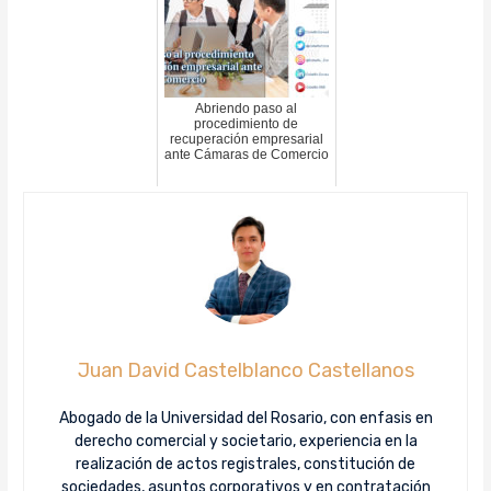
Abriendo paso al
procedimiento de
recuperación empresarial
ante Cámaras de Comercio
Juan David Castelblanco Castellanos
Abogado de la Universidad del Rosario, con enfasis en
derecho comercial y societario, experiencia en la
realización de actos registrales, constitución de
sociedades, asuntos corporativos y en contratación