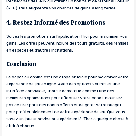
Recherchez des jeux qui offrent un bon taux de retour au joueur
(RTP). Cela augmente vos chances de gains à long terme.
4. Restez Informé des Promotions
Suivez les promotions sur l’application Thor pour maximiser vos
gains. Les offres peuvent inclure des tours gratuits, des remises
en espèces et d’autres incitations.
Conclusion
Le dépôt au casino est une étape cruciale pour maximiser votre
expérience de jeu en ligne. Avec des options variées et une
interface conviviale, Thor se démarque comme l’une des
meilleures applications pour effectuer votre dépôt. N’oubliez
pas de tirer parti des bonus offerts et de gérer votre budget
pour profiter pleinement de votre expérience de jeu. Que vous
soyez un joueur novice ou expérimenté, Thor a quelque chose à
offrir à chacun.