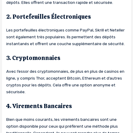
dépôts. Elles offrent une transaction rapide et sécurisée.
2. Portefeuilles Électroniques
Les portefeuilles électroniques comme PayPal, Skrill et Neteller
sont également très populaires. Ils permettent des dépôts
instantanés et offrent une couche supplémentaire de sécurité.
3. Cryptomonnaies
Avec l’essor des cryptomonnaies, de plus en plus de casinos en
ligne, y compris Thor, acceptent Bitcoin, Ethereum et d’autres
cryptos pour les dépôts. Cela offre une option anonyme et
sécurisée.
4. Virements Bancaires
Bien que moins courants, les virements bancaires sont une
option disponible pour ceux qui préfèrent une méthode plus
traditionnelle. Cependant, ils peuvent prendre plus de temps