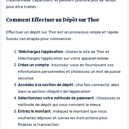
pour être traités.
Comment Effectuer un Dépôt sur Thor
Effectuer un dépôt sur Thor est un processus simple et rapide.
Suivez ces étapes pour commencer :
Téléchargez l’application :
Visitez le site de Thor et
téléchargez l’application sur votre appareil mobile.
Créez un compte :
Inscrivez-vous en fournissant vos
informations personnelles et choisissez un mot de passe
sécurisé.
Accédez à la section de dépôt :
Une fois connecté, allez
dans la section «Dépôt» de l’application.
Sélectionnez votre méthode de paiement :
Choisissez la
méthode de dépôt qui vous convient le mieux.
Entrez le montant :
Indiquez le montant que vous
souhaitez déposer et suivez les instructions pour
finaliser la transaction.