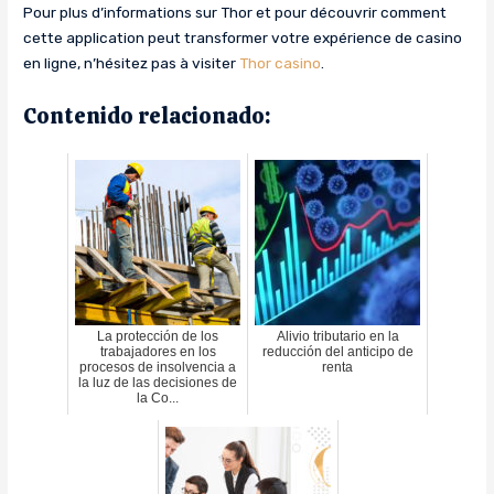
Pour plus d’informations sur Thor et pour découvrir comment
cette application peut transformer votre expérience de casino
en ligne, n’hésitez pas à visiter
Thor casino
.
Contenido relacionado:
La protección de los
Alivio tributario en la
trabajadores en los
reducción del anticipo de
procesos de insolvencia a
renta
la luz de las decisiones de
la Co...