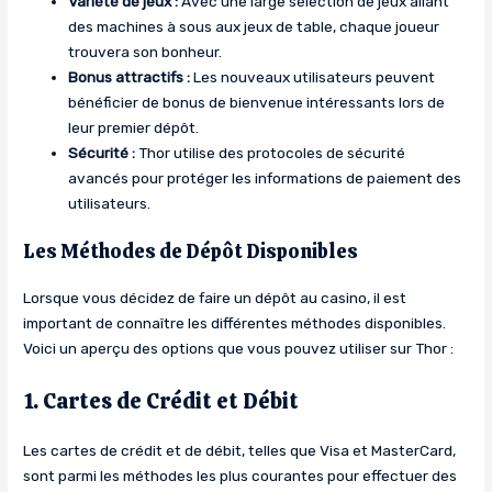
Variété de jeux :
Avec une large sélection de jeux allant
des machines à sous aux jeux de table, chaque joueur
trouvera son bonheur.
Bonus attractifs :
Les nouveaux utilisateurs peuvent
bénéficier de bonus de bienvenue intéressants lors de
leur premier dépôt.
Sécurité :
Thor utilise des protocoles de sécurité
avancés pour protéger les informations de paiement des
utilisateurs.
Les Méthodes de Dépôt Disponibles
Lorsque vous décidez de faire un dépôt au casino, il est
important de connaître les différentes méthodes disponibles.
Voici un aperçu des options que vous pouvez utiliser sur Thor :
1. Cartes de Crédit et Débit
Les cartes de crédit et de débit, telles que Visa et MasterCard,
sont parmi les méthodes les plus courantes pour effectuer des