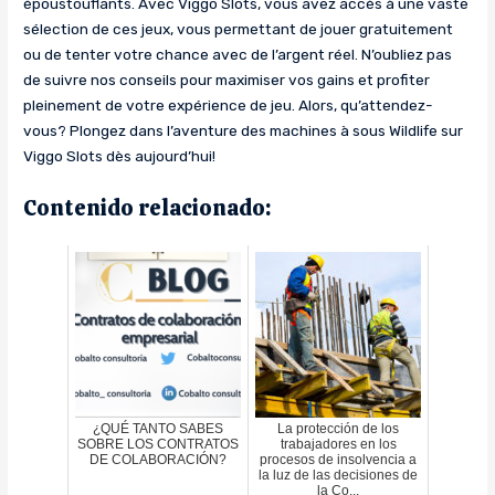
époustouflants. Avec Viggo Slots, vous avez accès à une vaste
sélection de ces jeux, vous permettant de jouer gratuitement
ou de tenter votre chance avec de l’argent réel. N’oubliez pas
de suivre nos conseils pour maximiser vos gains et profiter
pleinement de votre expérience de jeu. Alors, qu’attendez-
vous? Plongez dans l’aventure des machines à sous Wildlife sur
Viggo Slots dès aujourd’hui!
Contenido relacionado:
¿QUÉ TANTO SABES
La protección de los
SOBRE LOS CONTRATOS
trabajadores en los
DE COLABORACIÓN?
procesos de insolvencia a
la luz de las decisiones de
la Co...