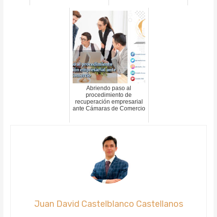
Abriendo paso al
procedimiento de
recuperación empresarial
ante Cámaras de Comercio
Juan David Castelblanco Castellanos