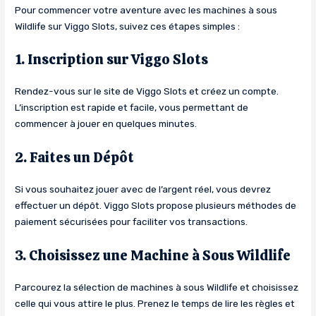
Pour commencer votre aventure avec les machines à sous
Wildlife sur Viggo Slots, suivez ces étapes simples :
1. Inscription sur Viggo Slots
Rendez-vous sur le site de Viggo Slots et créez un compte.
L’inscription est rapide et facile, vous permettant de
commencer à jouer en quelques minutes.
2. Faites un Dépôt
Si vous souhaitez jouer avec de l’argent réel, vous devrez
effectuer un dépôt. Viggo Slots propose plusieurs méthodes de
paiement sécurisées pour faciliter vos transactions.
3. Choisissez une Machine à Sous Wildlife
Parcourez la sélection de machines à sous Wildlife et choisissez
celle qui vous attire le plus. Prenez le temps de lire les règles et