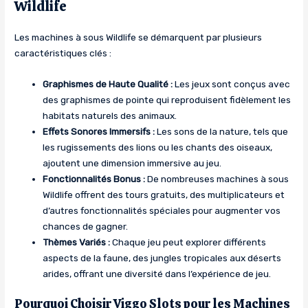
Wildlife
Les machines à sous Wildlife se démarquent par plusieurs
caractéristiques clés :
Graphismes de Haute Qualité :
Les jeux sont conçus avec
des graphismes de pointe qui reproduisent fidèlement les
habitats naturels des animaux.
Effets Sonores Immersifs :
Les sons de la nature, tels que
les rugissements des lions ou les chants des oiseaux,
ajoutent une dimension immersive au jeu.
Fonctionnalités Bonus :
De nombreuses machines à sous
Wildlife offrent des tours gratuits, des multiplicateurs et
d’autres fonctionnalités spéciales pour augmenter vos
chances de gagner.
Thèmes Variés :
Chaque jeu peut explorer différents
aspects de la faune, des jungles tropicales aux déserts
arides, offrant une diversité dans l’expérience de jeu.
Pourquoi Choisir Viggo Slots pour les Machines