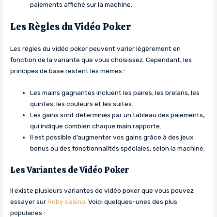
paiements affiché sur la machine.
Les Règles du Vidéo Poker
Les règles du vidéo poker peuvent varier légèrement en
fonction de la variante que vous choisissez. Cependant, les
principes de base restent les mêmes :
Les mains gagnantes incluent les paires, les brelans, les
quintes, les couleurs et les suites.
Les gains sont déterminés par un tableau des paiements,
qui indique combien chaque main rapporte.
Il est possible d’augmenter vos gains grâce à des jeux
bonus ou des fonctionnalités spéciales, selon la machine.
Les Variantes de Vidéo Poker
Il existe plusieurs variantes de vidéo poker que vous pouvez
essayer sur
Roby casino
. Voici quelques-unes des plus
populaires :