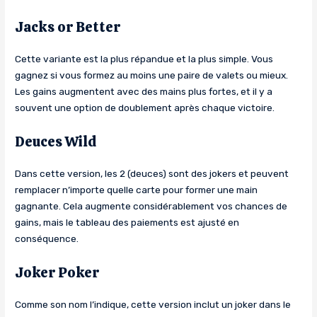
Jacks or Better
Cette variante est la plus répandue et la plus simple. Vous
gagnez si vous formez au moins une paire de valets ou mieux.
Les gains augmentent avec des mains plus fortes, et il y a
souvent une option de doublement après chaque victoire.
Deuces Wild
Dans cette version, les 2 (deuces) sont des jokers et peuvent
remplacer n’importe quelle carte pour former une main
gagnante. Cela augmente considérablement vos chances de
gains, mais le tableau des paiements est ajusté en
conséquence.
Joker Poker
Comme son nom l’indique, cette version inclut un joker dans le