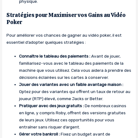
physique.
Stratégies pour Maximiser vos Gains au Vidéo
Poker
Pour améliorer vos chances de gagner au vidéo poker, il est
essentiel d’adopter quelques stratégies :
Connaître le tableau des paiements :
Avant de jouer,
familiarisez-vous avec le tableau des paiements de la
machine que vous utilisez. Cela vous aidera à prendre des
décisions éclairées sur les cartes à conserver.
Jouer des variantes avec un faible avantage maison :
Optez pour des variantes qui offrent un taux de retour au
joueur (RTP) élevé, comme Jacks or Better.
Pratiquer avec des jeux gratuits :
De nombreux casinos
en ligne, y compris Roby, offrent des versions gratuites
de leurs jeux. Utilisez ces opportunités pour vous
entraîner sans risquer d’argent.
Gérer votre bankroll :
Fixez un budget avant de