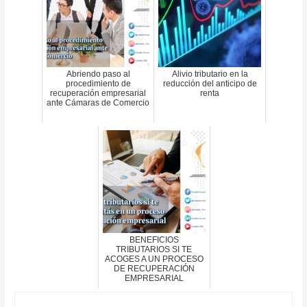
Abriendo paso al
Alivio tributario en la
procedimiento de
reducción del anticipo de
recuperación empresarial
renta
ante Cámaras de Comercio
BENEFICIOS
TRIBUTARIOS SI TE
ACOGES A UN PROCESO
DE RECUPERACIÓN
EMPRESARIAL