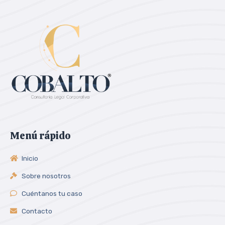
Menú rápido
Inicio
Sobre nosotros
Cuéntanos tu caso
Contacto