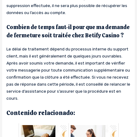
suppression effectuée, il ne sera plus possible de récupérer les
données ou l’accès au compte.
Combien de temps faut-il pour que ma demande
de fermeture soit traitée chez Betify Casino ?
Le délai de traitement dépend du processus interne du support
client, mais il est généralement de quelques jours ouvrables.
Après avoir soumis votre demande, il est important de vérifier
votre messagerie pour toute communication supplémentaire ou
confirmation que la clôture a été effectuée. Si vous ne recevez
pas de réponse dans cette période, il est conseillé de relancer le
service d’assistance pour s’assurer que la procédure est en
cours.
Contenido relacionado: