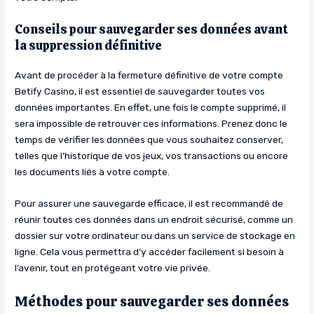
Conseils pour sauvegarder ses données avant
la suppression définitive
Avant de procéder à la fermeture définitive de votre compte
Betify Casino, il est essentiel de sauvegarder toutes vos
données importantes. En effet, une fois le compte supprimé, il
sera impossible de retrouver ces informations. Prenez donc le
temps de vérifier les données que vous souhaitez conserver,
telles que l’historique de vos jeux, vos transactions ou encore
les documents liés à votre compte.
Pour assurer une sauvegarde efficace, il est recommandé de
réunir toutes ces données dans un endroit sécurisé, comme un
dossier sur votre ordinateur ou dans un service de stockage en
ligne. Cela vous permettra d’y accéder facilement si besoin à
l’avenir, tout en protégeant votre vie privée.
Méthodes pour sauvegarder ses données