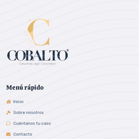
Menú rápido
Inicio
Sobre nosotros
Cuéntanos tu caso
Contacto