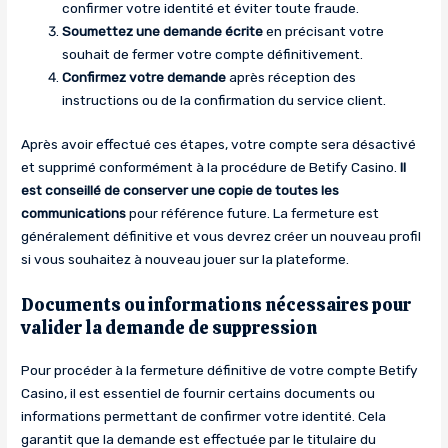
confirmer votre identité et éviter toute fraude.
Soumettez une demande écrite
en précisant votre
souhait de fermer votre compte définitivement.
Confirmez votre demande
après réception des
instructions ou de la confirmation du service client.
Après avoir effectué ces étapes, votre compte sera désactivé
et supprimé conformément à la procédure de Betify Casino.
Il
est conseillé de conserver une copie de toutes les
communications
pour référence future. La fermeture est
généralement définitive et vous devrez créer un nouveau profil
si vous souhaitez à nouveau jouer sur la plateforme.
Documents ou informations nécessaires pour
valider la demande de suppression
Pour procéder à la fermeture définitive de votre compte Betify
Casino, il est essentiel de fournir certains documents ou
informations permettant de confirmer votre identité. Cela
garantit que la demande est effectuée par le titulaire du