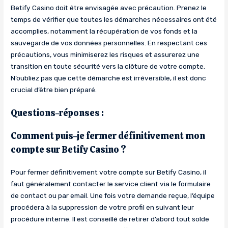
Betify Casino doit être envisagée avec précaution. Prenez le
temps de vérifier que toutes les démarches nécessaires ont été
accomplies, notamment la récupération de vos fonds et la
sauvegarde de vos données personnelles. En respectant ces
précautions, vous minimiserez les risques et assurerez une
transition en toute sécurité vers la clôture de votre compte.
N’oubliez pas que cette démarche est irréversible, il est donc
crucial d’être bien préparé.
Questions-réponses :
Comment puis-je fermer définitivement mon
compte sur Betify Casino ?
Pour fermer définitivement votre compte sur Betify Casino, il
faut généralement contacter le service client via le formulaire
de contact ou par email. Une fois votre demande reçue, l’équipe
procédera à la suppression de votre profil en suivant leur
procédure interne. Il est conseillé de retirer d’abord tout solde