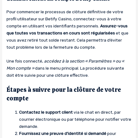
Pour commencer le processus de clôture définitive de votre
profil utilisateur sur Betify Casino, connectez-vous à votre
compte en utilisant vos identifiants personnels.
Assurez-vous
que toutes vos transactions en cours sont régularisées
et que
vous avez retiré tout solde restant. Cela permettra d’éviter
tout problème lors de la fermeture du compte.
Une fois connecté,
accédez à la section « Paramètres » ou «
Mon compte »
dans le menu principal. La procédure suivante
doit être suivie pour une clôture effective.
Étapes à suivre pour la clôture de votre
compte
Contactez le support client
via le chat en direct, par
courrier électronique ou par téléphone pour notifier votre
demande.
Fournissez une preuve d’identité si demandé
pour