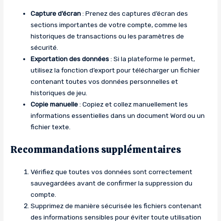
Capture d’écran
: Prenez des captures d’écran des
sections importantes de votre compte, comme les
historiques de transactions ou les paramètres de
sécurité.
Exportation des données
: Si la plateforme le permet,
utilisez la fonction d’export pour télécharger un fichier
contenant toutes vos données personnelles et
historiques de jeu.
Copie manuelle
: Copiez et collez manuellement les
informations essentielles dans un document Word ou un
fichier texte.
Recommandations supplémentaires
Vérifiez que toutes vos données sont correctement
sauvegardées avant de confirmer la suppression du
compte.
Supprimez de manière sécurisée les fichiers contenant
des informations sensibles pour éviter toute utilisation