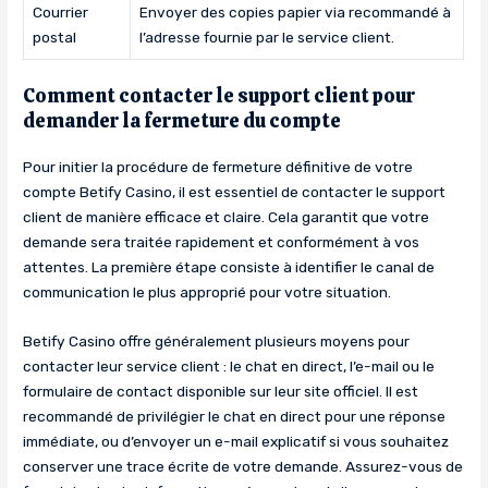
Courrier
Envoyer des copies papier via recommandé à
postal
l’adresse fournie par le service client.
Comment contacter le support client pour
demander la fermeture du compte
Pour initier la procédure de fermeture définitive de votre
compte Betify Casino, il est essentiel de contacter le support
client de manière efficace et claire. Cela garantit que votre
demande sera traitée rapidement et conformément à vos
attentes. La première étape consiste à identifier le canal de
communication le plus approprié pour votre situation.
Betify Casino offre généralement plusieurs moyens pour
contacter leur service client : le chat en direct, l’e-mail ou le
formulaire de contact disponible sur leur site officiel. Il est
recommandé de privilégier le chat en direct pour une réponse
immédiate, ou d’envoyer un e-mail explicatif si vous souhaitez
conserver une trace écrite de votre demande. Assurez-vous de