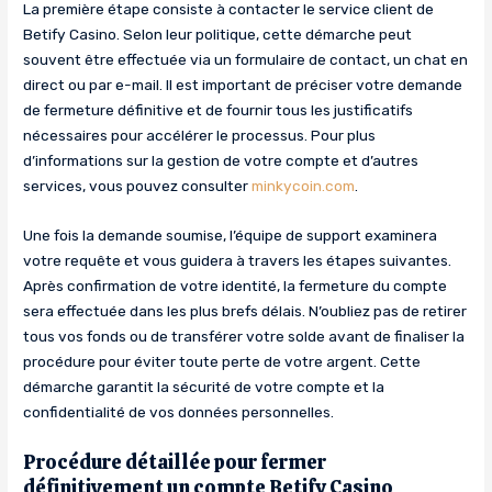
La première étape consiste à contacter le service client de
Betify Casino. Selon leur politique, cette démarche peut
souvent être effectuée via un formulaire de contact, un chat en
direct ou par e-mail. Il est important de préciser votre demande
de fermeture définitive et de fournir tous les justificatifs
nécessaires pour accélérer le processus. Pour plus
d’informations sur la gestion de votre compte et d’autres
services, vous pouvez consulter
minkycoin.com
.
Une fois la demande soumise, l’équipe de support examinera
votre requête et vous guidera à travers les étapes suivantes.
Après confirmation de votre identité, la fermeture du compte
sera effectuée dans les plus brefs délais. N’oubliez pas de retirer
tous vos fonds ou de transférer votre solde avant de finaliser la
procédure pour éviter toute perte de votre argent. Cette
démarche garantit la sécurité de votre compte et la
confidentialité de vos données personnelles.
Procédure détaillée pour fermer
définitivement un compte Betify Casino