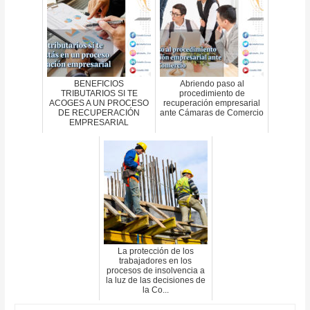
BENEFICIOS
Abriendo paso al
TRIBUTARIOS SI TE
procedimiento de
ACOGES A UN PROCESO
recuperación empresarial
DE RECUPERACIÓN
ante Cámaras de Comercio
EMPRESARIAL
La protección de los
trabajadores en los
procesos de insolvencia a
la luz de las decisiones de
la Co...