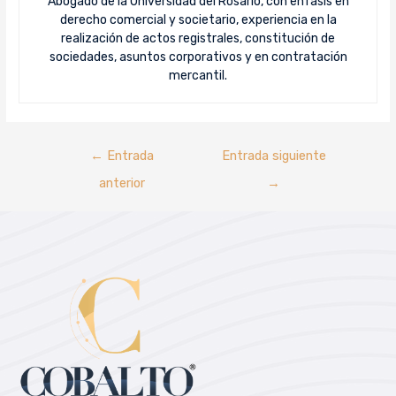
Abogado de la Universidad del Rosario, con enfasis en
derecho comercial y societario, experiencia en la
realización de actos registrales, constitución de
sociedades, asuntos corporativos y en contratación
mercantil.
←
Entrada
Entrada siguiente
anterior
→