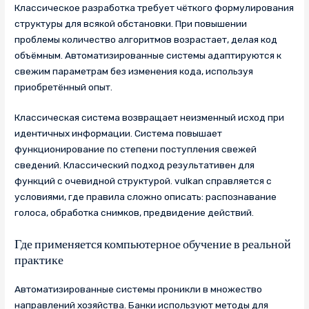
Классическое разработка требует чёткого формулирования
структуры для всякой обстановки. При повышении
проблемы количество алгоритмов возрастает, делая код
объёмным. Автоматизированные системы адаптируются к
свежим параметрам без изменения кода, используя
приобретённый опыт.
Классическая система возвращает неизменный исход при
идентичных информации. Система повышает
функционирование по степени поступления свежей
сведений. Классический подход результативен для
функций с очевидной структурой. vulkan справляется с
условиями, где правила сложно описать: распознавание
голоса, обработка снимков, предвидение действий.
Где применяется компьютерное обучение в реальной
практике
Автоматизированные системы проникли в множество
направлений хозяйства. Банки используют методы для