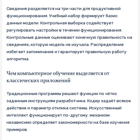
Сведения разделяется на три части для продуктивной
функционирования. Учебный набор формирует базис
данных модели. Контрольная выборка содействует
регулировать настройки в течении функционирования.
Контрольные данные оценивают конечную правильность на
сведениях, которую модель не изучала. Распределение
избегает запоминание и гарантирует правильную работу
алгоритма.
Чем компьютерное обучение выделяется от
классических приложений
Традиционные программы решают функции по чётко
заданным инструкциям разработчика. Кодер задаёт всякое
действие и параметр отклика системы. Искусственный
интеллект функционирует по-другому: механизм
независимо определяет закономерности на базе изучения
примеров.