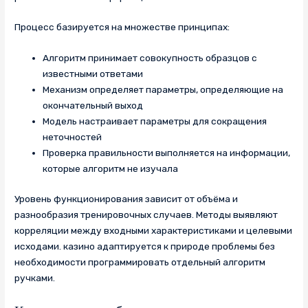
Процесс базируется на множестве принципах:
Алгоритм принимает совокупность образцов с
известными ответами
Механизм определяет параметры, определяющие на
окончательный выход
Модель настраивает параметры для сокращения
неточностей
Проверка правильности выполняется на информации,
которые алгоритм не изучала
Уровень функционирования зависит от объёма и
разнообразия тренировочных случаев. Методы выявляют
корреляции между входными характеристиками и целевыми
исходами. казино адаптируется к природе проблемы без
необходимости программировать отдельный алгоритм
ручками.