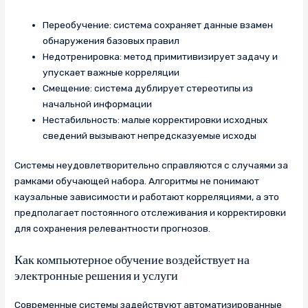
Переобучение: система сохраняет данные взамен
обнаружения базовых правил
Недотренировка: метод примитивизирует задачу и
упускает важные корреляции
Смещение: система дублирует стереотипы из
начальной информации
Нестабильность: малые корректировки исходных
сведений вызывают непредсказуемые исходы
Системы неудовлетворительно справляются с случаями за
рамками обучающей набора. Алгоритмы не понимают
каузальные зависимости и работают корреляциями, а это
предполагает постоянного отслеживания и корректировки
для сохранения релевантности прогнозов.
Как компьютерное обучение воздействует на
электронные решения и услуги
Современные системы задействуют автоматизированные