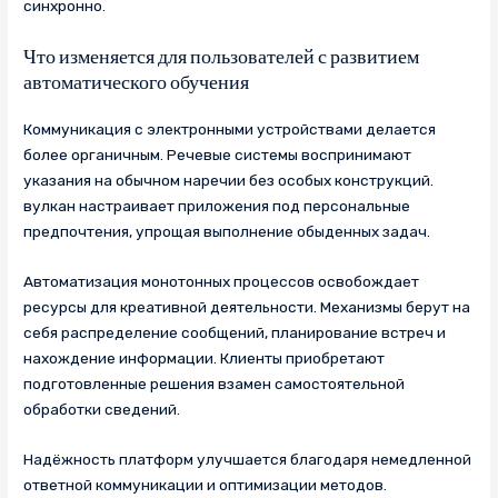
синхронно.
Что изменяется для пользователей с развитием
автоматического обучения
Коммуникация с электронными устройствами делается
более органичным. Речевые системы воспринимают
указания на обычном наречии без особых конструкций.
вулкан настраивает приложения под персональные
предпочтения, упрощая выполнение обыденных задач.
Автоматизация монотонных процессов освобождает
ресурсы для креативной деятельности. Механизмы берут на
себя распределение сообщений, планирование встреч и
нахождение информации. Клиенты приобретают
подготовленные решения взамен самостоятельной
обработки сведений.
Надёжность платформ улучшается благодаря немедленной
ответной коммуникации и оптимизации методов.