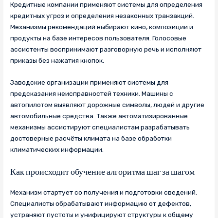
Кредитные компании применяют системы для определения
кредитных угроз и определения незаконных транзакций.
Механизмы рекомендаций выбирают кино, композиции и
продукты на базе интересов пользователя. Голосовые
ассистенты воспринимают разговорную речь и исполняют
приказы без нажатия кнопок.
Заводские организации применяют системы для
предсказания неисправностей техники. Машины с
автопилотом выявляют дорожные символы, людей и другие
автомобильные средства. Также автоматизированные
механизмы ассистируют специалистам разрабатывать
достоверные расчёты климата на базе обработки
климатических информации.
Как происходит обучение алгоритма шаг за шагом
Механизм стартует со получения и подготовки сведений.
Специалисты обрабатывают информацию от дефектов,
устраняют пустоты и унифицируют структуры к общему