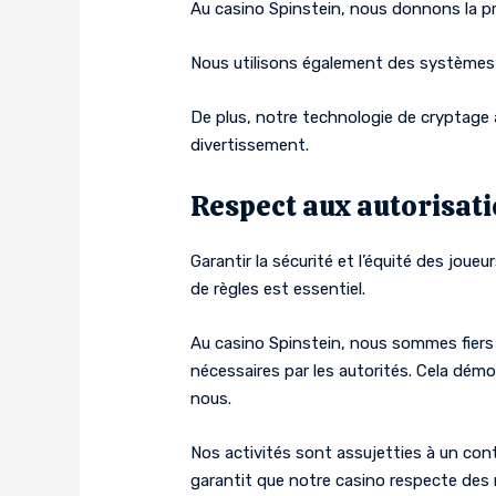
Au casino Spinstein, nous donnons la pré
Nous utilisons également des systèmes d
De plus, notre technologie de cryptage
divertissement.
Respect aux autorisati
Garantir la sécurité et l’équité des joue
de règles est essentiel.
Au casino Spinstein, nous sommes fiers
nécessaires par les autorités. Cela dé
nous.
Nos activités sont assujetties à un cont
garantit que notre casino respecte des 