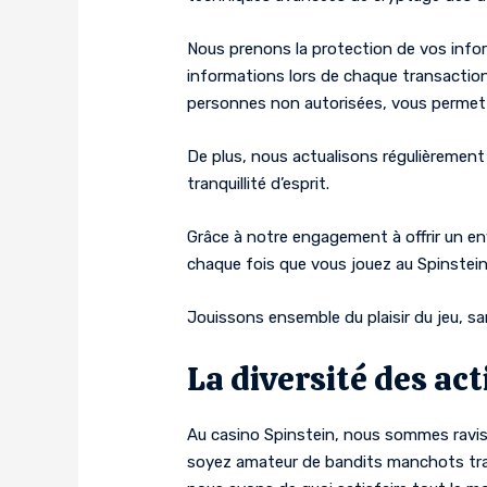
Nous prenons la protection de vos infor
informations lors de chaque transaction
personnes non autorisées, vous permetta
De plus, nous actualisons régulièrement n
tranquillité d’esprit.
Grâce à notre engagement à offrir un en
chaque fois que vous jouez au Spinstein
Jouissons ensemble du plaisir du jeu, sa
La diversité des act
Au casino Spinstein, nous sommes ravis 
soyez amateur de bandits manchots tradi