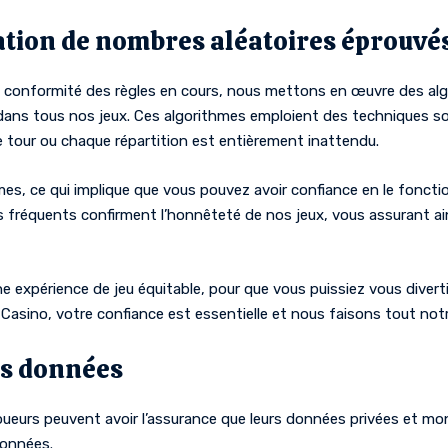
tion de nombres aléatoires éprouvé
le conformité des règles en cours, nous mettons en œuvre des alg
s dans tous nos jeux. Ces algorithmes emploient des techniques so
ue tour ou chaque répartition est entièrement inattendu.
hmes, ce qui implique que vous pouvez avoir confiance en le fonct
 fréquents confirment l’honnêteté de nos jeux, vous assurant ain
 expérience de jeu équitable, pour que vous puissiez vous divert
sino, votre confiance est essentielle et nous faisons tout notre
es données
 joueurs peuvent avoir l’assurance que leurs données privées et m
données.