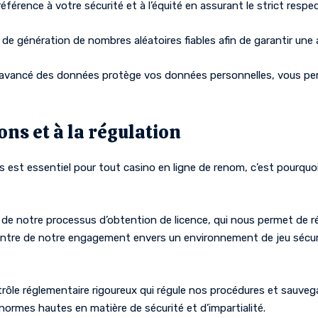
férence à votre sécurité et à l’équité en assurant le strict respe
e génération de nombres aléatoires fiables afin de garantir une a
 avancé des données protège vos données personnelles, vous perm
ons et à la régulation
urs est essentiel pour tout casino en ligne de renom, c’est pourqu
 de notre processus d’obtention de licence, qui nous permet de r
montre de notre engagement envers un environnement de jeu sécur
rôle réglementaire rigoureux qui régule nos procédures et sauvega
normes hautes en matière de sécurité et d’impartialité.