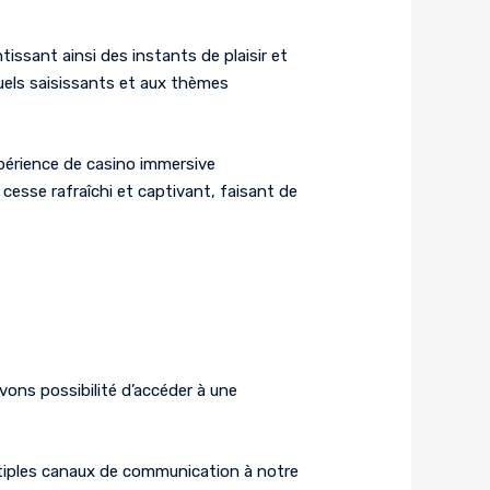
issant ainsi des instants de plaisir et
uels saisissants et aux thèmes
xpérience de casino immersive
cesse rafraîchi et captivant, faisant de
vons possibilité d’accéder à une
ltiples canaux de communication à notre