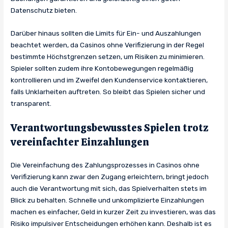
Datenschutz bieten.
Darüber hinaus sollten die Limits für Ein- und Auszahlungen
beachtet werden, da Casinos ohne Verifizierung in der Regel
bestimmte Höchstgrenzen setzen, um Risiken zu minimieren.
Spieler sollten zudem ihre Kontobewegungen regelmäßig
kontrollieren und im Zweifel den Kundenservice kontaktieren,
falls Unklarheiten auftreten. So bleibt das Spielen sicher und
transparent.
Verantwortungsbewusstes Spielen trotz
vereinfachter Einzahlungen
Die Vereinfachung des Zahlungsprozesses in Casinos ohne
Verifizierung kann zwar den Zugang erleichtern, bringt jedoch
auch die Verantwortung mit sich, das Spielverhalten stets im
Blick zu behalten. Schnelle und unkomplizierte Einzahlungen
machen es einfacher, Geld in kurzer Zeit zu investieren, was das
Risiko impulsiver Entscheidungen erhöhen kann. Deshalb ist es