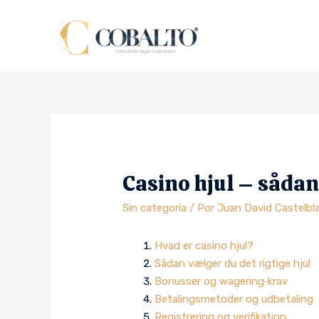
Casino hjul – sådan
Sin categoría
/ Por
Juan David Castelbl
Hvad er casino hjul?
Sådan vælger du det rigtige hjul
Bonusser og wagering‑krav
Betalingsmetoder og udbetaling
Registrering og verifikation