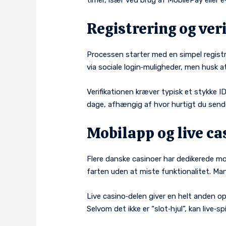
Registrering og ver
Processen starter med en simpel registr
via sociale login‑muligheder, men husk 
Verifikationen kræver typisk et stykke ID
dage, afhængig af hvor hurtigt du send
Mobilapp og live ca
Flere danske casinoer har dedikerede mob
farten uden at miste funktionalitet. M
Live casino‑delen giver en helt anden opl
Selvom det ikke er “slot‑hjul”, kan live‑s