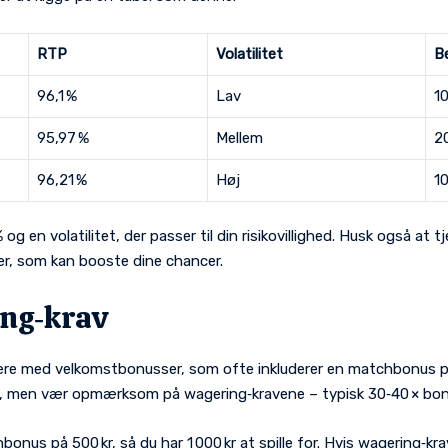
RTP
Volatilitet
Be
96,1 %
Lav
1
95,97 %
Mellem
2
96,21 %
Høj
1
 en volatilitet, der passer til din risikovillighed. Husk også at tj
der, som kan booste dine chancer.
ing‑krav
illere med velkomstbonusser, som ofte inkluderer en matchbonus 
nde, men vær opmærksom på wagering‑kravene – typisk 30‑40 × bo
nus på 500 kr, så du har 1 000 kr at spille for. Hvis wagering‑krav