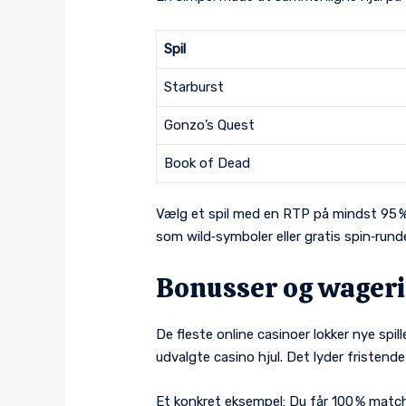
Spil
Starburst
Gonzo’s Quest
Book of Dead
Vælg et spil med en RTP på mindst 95 % og
som wild‑symboler eller gratis spin‑run
Bonusser og wager
De fleste online casinoer lokker nye sp
udvalgte casino hjul. Det lyder friste
Et konkret eksempel: Du får 100 % matchbo