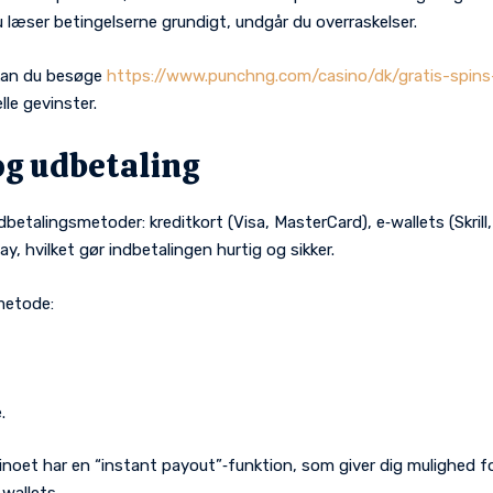
 læser betingelserne grundigt, undgår du overraskelser.
, kan du besøge
https://www.punchng.com/casino/dk/gratis-spins
lle gevinster.
g udbetaling
dbetalingsmetoder: kreditkort (Visa, MasterCard), e‑wallets (Skrill,
y, hvilket gør indbetalingen hurtig og sikker.
metode:
.
sinoet har en “instant payout”‑funktion, som giver dig mulighed fo
‑wallets.