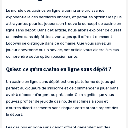
Le monde des casinos en ligne a connu une croissance
exponentielle ces dernières années, et parmi les options les plus
attrayantes pour les joueurs, on trouve le concept de casino en
ligne sans dépôt. Dans cet article, nous allons explorer ce qu’est
un casino sans dépôt, les avantages qu’il offre et comment
Locowin se distingue dans ce domaine. Que vous soyez un
joueur chevronné ou un novice, cet article vous aidera à mieux
comprendre cette option passionnante.
Qu’est-ce qu’un casino en ligne sans dépôt ?
Un casino en ligne sans dépôt est une plateforme de jeux qui
permet aux joueurs de s’inscrire et de commencer à jouer sans
avoir à déposer d’argent au préalable. Cela signifie que vous
pouvez profiter de jeux de casino, de machines à sous et
d’autres divertissements sans risquer votre propre argent dès
le départ.
Les casinos en ligne sans dépôt offrent généralement des