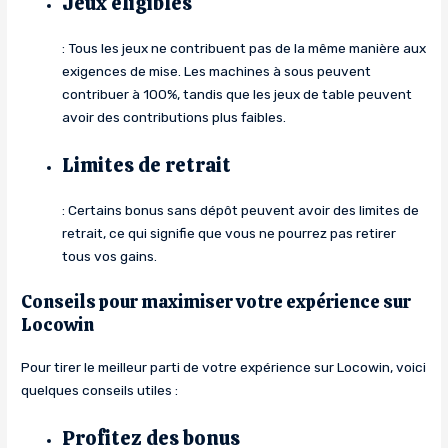
Jeux éligibles
: Tous les jeux ne contribuent pas de la même manière aux
exigences de mise. Les machines à sous peuvent
contribuer à 100%, tandis que les jeux de table peuvent
avoir des contributions plus faibles.
Limites de retrait
: Certains bonus sans dépôt peuvent avoir des limites de
retrait, ce qui signifie que vous ne pourrez pas retirer
tous vos gains.
Conseils pour maximiser votre expérience sur
Locowin
Pour tirer le meilleur parti de votre expérience sur Locowin, voici
quelques conseils utiles :
Profitez des bonus