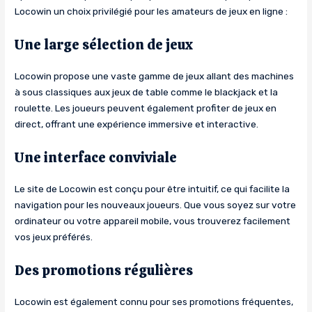
Locowin un choix privilégié pour les amateurs de jeux en ligne :
Une large sélection de jeux
Locowin propose une vaste gamme de jeux allant des machines
à sous classiques aux jeux de table comme le blackjack et la
roulette. Les joueurs peuvent également profiter de jeux en
direct, offrant une expérience immersive et interactive.
Une interface conviviale
Le site de Locowin est conçu pour être intuitif, ce qui facilite la
navigation pour les nouveaux joueurs. Que vous soyez sur votre
ordinateur ou votre appareil mobile, vous trouverez facilement
vos jeux préférés.
Des promotions régulières
Locowin est également connu pour ses promotions fréquentes,