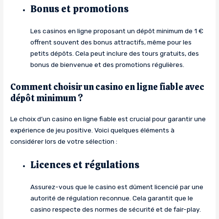
Bonus et promotions
Les casinos en ligne proposant un dépôt minimum de 1 €
offrent souvent des bonus attractifs, même pour les
petits dépôts. Cela peut inclure des tours gratuits, des
bonus de bienvenue et des promotions régulières.
Comment choisir un casino en ligne fiable avec
dépôt minimum ?
Le choix d’un casino en ligne fiable est crucial pour garantir une
expérience de jeu positive. Voici quelques éléments à
considérer lors de votre sélection :
Licences et régulations
Assurez-vous que le casino est dûment licencié par une
autorité de régulation reconnue. Cela garantit que le
casino respecte des normes de sécurité et de fair-play.