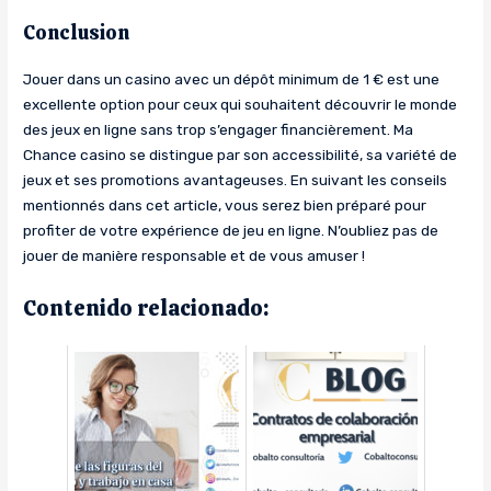
Conclusion
Jouer dans un casino avec un dépôt minimum de 1 € est une
excellente option pour ceux qui souhaitent découvrir le monde
des jeux en ligne sans trop s’engager financièrement. Ma
Chance casino se distingue par son accessibilité, sa variété de
jeux et ses promotions avantageuses. En suivant les conseils
mentionnés dans cet article, vous serez bien préparé pour
profiter de votre expérience de jeu en ligne. N’oubliez pas de
jouer de manière responsable et de vous amuser !
Contenido relacionado: