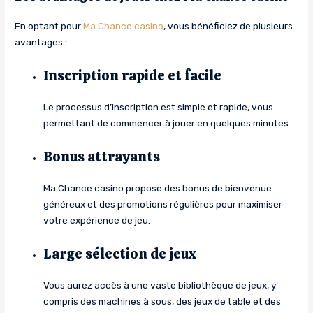
En optant pour
Ma Chance casino
, vous bénéficiez de plusieurs
avantages :
Inscription rapide et facile
Le processus d’inscription est simple et rapide, vous
permettant de commencer à jouer en quelques minutes.
Bonus attrayants
Ma Chance casino propose des bonus de bienvenue
généreux et des promotions régulières pour maximiser
votre expérience de jeu.
Large sélection de jeux
Vous aurez accès à une vaste bibliothèque de jeux, y
compris des machines à sous, des jeux de table et des