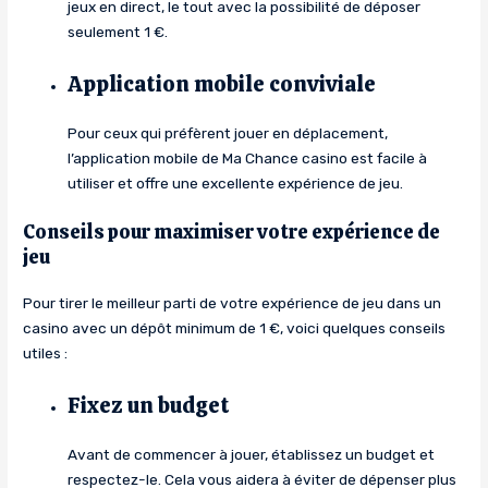
jeux en direct, le tout avec la possibilité de déposer
seulement 1 €.
Application mobile conviviale
Pour ceux qui préfèrent jouer en déplacement,
l’application mobile de Ma Chance casino est facile à
utiliser et offre une excellente expérience de jeu.
Conseils pour maximiser votre expérience de
jeu
Pour tirer le meilleur parti de votre expérience de jeu dans un
casino avec un dépôt minimum de 1 €, voici quelques conseils
utiles :
Fixez un budget
Avant de commencer à jouer, établissez un budget et
respectez-le. Cela vous aidera à éviter de dépenser plus