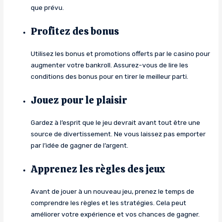
que prévu.
Profitez des bonus
Utilisez les bonus et promotions offerts par le casino pour
augmenter votre bankroll. Assurez-vous de lire les
conditions des bonus pour en tirer le meilleur parti.
Jouez pour le plaisir
Gardez à l’esprit que le jeu devrait avant tout être une
source de divertissement. Ne vous laissez pas emporter
par l’idée de gagner de l’argent.
Apprenez les règles des jeux
Avant de jouer à un nouveau jeu, prenez le temps de
comprendre les règles et les stratégies. Cela peut
améliorer votre expérience et vos chances de gagner.