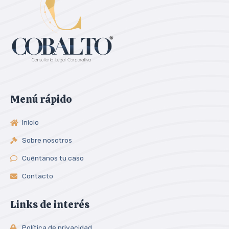
Menú rápido
Inicio
Sobre nosotros
Cuéntanos tu caso
Contacto
Links de interés
Política de privacidad