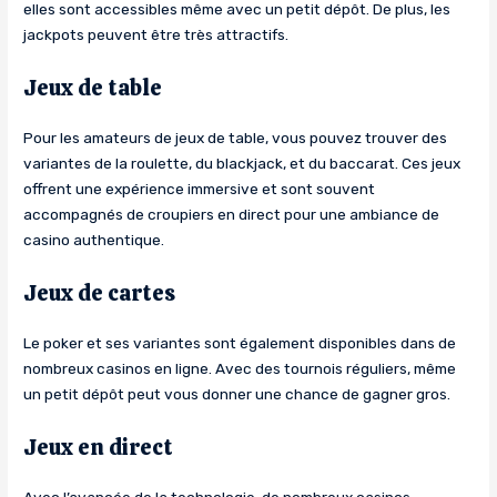
elles sont accessibles même avec un petit dépôt. De plus, les
jackpots peuvent être très attractifs.
Jeux de table
Pour les amateurs de jeux de table, vous pouvez trouver des
variantes de la roulette, du blackjack, et du baccarat. Ces jeux
offrent une expérience immersive et sont souvent
accompagnés de croupiers en direct pour une ambiance de
casino authentique.
Jeux de cartes
Le poker et ses variantes sont également disponibles dans de
nombreux casinos en ligne. Avec des tournois réguliers, même
un petit dépôt peut vous donner une chance de gagner gros.
Jeux en direct
Avec l’avancée de la technologie, de nombreux casinos