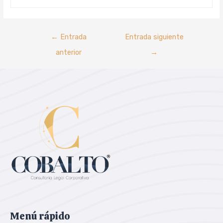
←
Entrada
Entrada siguiente
anterior
→
Menú rápido