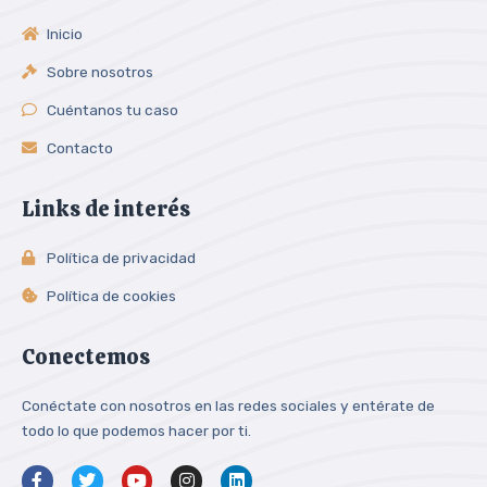
Inicio
Sobre nosotros
Cuéntanos tu caso
Contacto
Links de interés
Política de privacidad
Política de cookies
Conectemos
Conéctate con nosotros en las redes sociales y entérate de
todo lo que podemos hacer por ti.