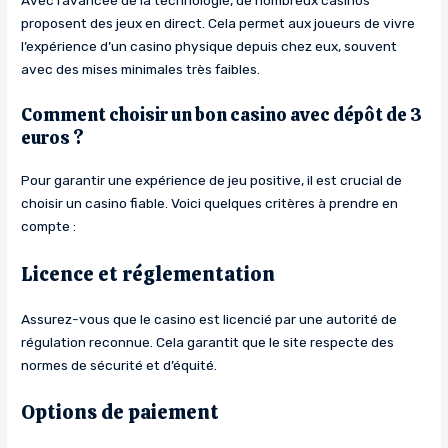
proposent des jeux en direct. Cela permet aux joueurs de vivre
l’expérience d’un casino physique depuis chez eux, souvent
avec des mises minimales très faibles.
Comment choisir un bon casino avec dépôt de 3
euros ?
Pour garantir une expérience de jeu positive, il est crucial de
choisir un casino fiable. Voici quelques critères à prendre en
compte :
Licence et réglementation
Assurez-vous que le casino est licencié par une autorité de
régulation reconnue. Cela garantit que le site respecte des
normes de sécurité et d’équité.
Options de paiement