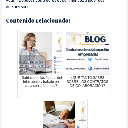
vous ? Déposez vos 3 euros et commencez à jouer dès
aujourd’hui !
Contenido relacionado:
¿Sabías que las figuras del
¿QUÉ TANTO SABES
teletrabajo y trabajo en
SOBRE LOS CONTRATOS
casa son diferentes?
DE COLABORACIÓN?