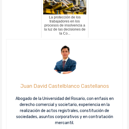
La protección de los
trabajadores en los
procesos de insolvencia a
la luz de las decisiones de
la Co...
Juan David Castelblanco Castellanos
Abogado de la Universidad del Rosario, con enfasis en
derecho comercial y societario, experiencia en la
realización de actos registrales, constitución de
sociedades, asuntos corporativos y en contratación
mercantil.