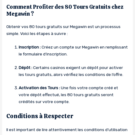
Comment Profiter des 80 Tours Gratuits chez
Megawin ?
Obtenir vos 80 tours gratuits sur Megawin est un processus
simple. Voici les étapes à suivre :
Inscription :
Créez un compte sur Megawin en remplissant
le formulaire d’inscription.
Dépôt :
Certains casinos exigent un dépôt pour activer
les tours gratuits, alors vérifiez les conditions de l’offre.
Activation des Tours :
Une fois votre compte créé et
votre dépôt effectué, les 80 tours gratuits seront
crédités sur votre compte.
Conditions à Respecter
Il est important de lire attentivement les conditions d’utilisation