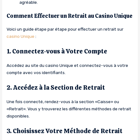
agréable.
Comment Effectuer un Retrait au Casino Unique
Voici un guide étape par étape pour effectuer un retrait sur
casino Unique
:
1. Connectez-vous à Votre Compte
Accédez au site du casino Unique et connectez-vous à votre
compte avec vos identifiants.
2. Accédez à la Section de Retrait
Une fois connecté, rendez-vous à la section «Caisse» ou
«Retrait». Vous y trouverez les différentes méthodes de retrait
disponibles.
3. Choisissez Votre Méthode de Retrait