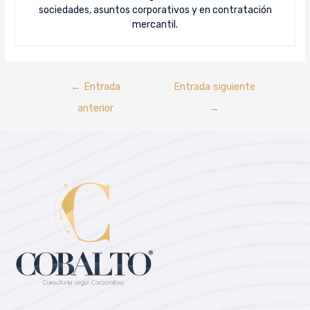
sociedades, asuntos corporativos y en contratación
mercantil.
←
Entrada
Entrada siguiente
anterior
→