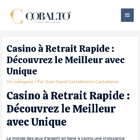
Casino à Retrait Rapide :
Découvrez le Meilleur avec
Unique
Sin categoría
/ Por
Juan David Castelblanco Castellanos
Casino à Retrait Rapide :
Découvrez le Meilleur
avec Unique
Le monde des jeux d’argent en ligne a connu une croissance