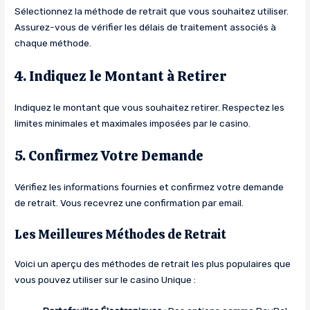
Sélectionnez la méthode de retrait que vous souhaitez utiliser.
Assurez-vous de vérifier les délais de traitement associés à
chaque méthode.
4. Indiquez le Montant à Retirer
Indiquez le montant que vous souhaitez retirer. Respectez les
limites minimales et maximales imposées par le casino.
5. Confirmez Votre Demande
Vérifiez les informations fournies et confirmez votre demande
de retrait. Vous recevrez une confirmation par email.
Les Meilleures Méthodes de Retrait
Voici un aperçu des méthodes de retrait les plus populaires que
vous pouvez utiliser sur le casino Unique :