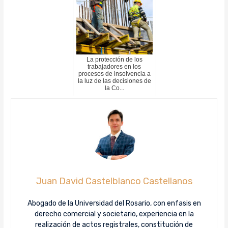
La protección de los
trabajadores en los
procesos de insolvencia a
la luz de las decisiones de
la Co...
Juan David Castelblanco Castellanos
Abogado de la Universidad del Rosario, con enfasis en
derecho comercial y societario, experiencia en la
realización de actos registrales, constitución de