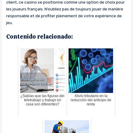
client, ce casino se positionne comme une option de choix pour
les joueurs français. N’oubliez pas de toujours jouer de manière
responsable et de profiter pleinement de votre expérience de
jeu.
Contenido relacionado:
¿Sabías que las figuras del
Alivio tributario en la
teletrabajo y trabajo en
reducción del anticipo de
casa son diferentes?
renta