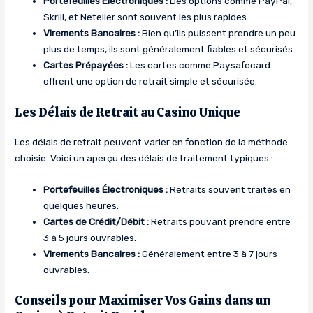
Portefeuilles Électroniques :
Des options comme PayPal,
Skrill, et Neteller sont souvent les plus rapides.
Virements Bancaires :
Bien qu’ils puissent prendre un peu
plus de temps, ils sont généralement fiables et sécurisés.
Cartes Prépayées :
Les cartes comme Paysafecard
offrent une option de retrait simple et sécurisée.
Les Délais de Retrait au Casino Unique
Les délais de retrait peuvent varier en fonction de la méthode
choisie. Voici un aperçu des délais de traitement typiques :
Portefeuilles Électroniques :
Retraits souvent traités en
quelques heures.
Cartes de Crédit/Débit :
Retraits pouvant prendre entre
3 à 5 jours ouvrables.
Virements Bancaires :
Généralement entre 3 à 7 jours
ouvrables.
Conseils pour Maximiser Vos Gains dans un