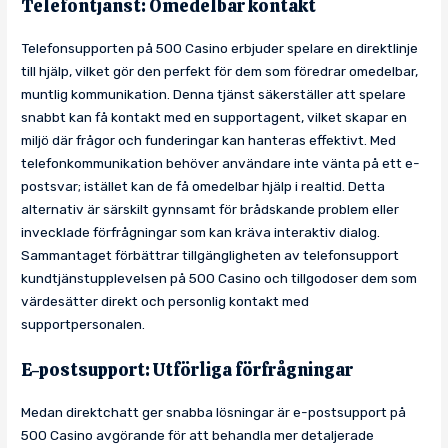
Telefontjänst: Omedelbar kontakt
Telefonsupporten på 500 Casino erbjuder spelare en direktlinje
till hjälp, vilket gör den perfekt för dem som föredrar omedelbar,
muntlig kommunikation. Denna tjänst säkerställer att spelare
snabbt kan få kontakt med en supportagent, vilket skapar en
miljö där frågor och funderingar kan hanteras effektivt. Med
telefonkommunikation behöver användare inte vänta på ett e-
postsvar; istället kan de få omedelbar hjälp i realtid. Detta
alternativ är särskilt gynnsamt för brådskande problem eller
invecklade förfrågningar som kan kräva interaktiv dialog.
Sammantaget förbättrar tillgängligheten av telefonsupport
kundtjänstupplevelsen på 500 Casino och tillgodoser dem som
värdesätter direkt och personlig kontakt med
supportpersonalen.
E-postsupport: Utförliga förfrågningar
Medan direktchatt ger snabba lösningar är e-postsupport på
500 Casino avgörande för att behandla mer detaljerade