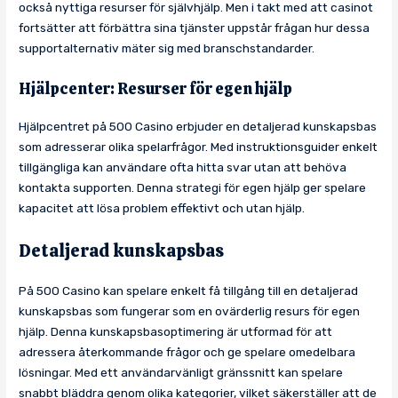
också nyttiga resurser för självhjälp. Men i takt med att casinot
fortsätter att förbättra sina tjänster uppstår frågan hur dessa
supportalternativ mäter sig med branschstandarder.
Hjälpcenter: Resurser för egen hjälp
Hjälpcentret på 500 Casino erbjuder en detaljerad kunskapsbas
som adresserar olika spelarfrågor. Med instruktionsguider enkelt
tillgängliga kan användare ofta hitta svar utan att behöva
kontakta supporten. Denna strategi för egen hjälp ger spelare
kapacitet att lösa problem effektivt och utan hjälp.
Detaljerad kunskapsbas
På 500 Casino kan spelare enkelt få tillgång till en detaljerad
kunskapsbas som fungerar som en ovärderlig resurs för egen
hjälp. Denna kunskapsbasoptimering är utformad för att
adressera återkommande frågor och ge spelare omedelbara
lösningar. Med ett användarvänligt gränssnitt kan spelare
snabbt bläddra genom olika kategorier, vilket säkerställer att de