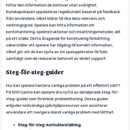
hittar den information de behöver utan svårighet.
Kunskapsbasen uppdateras regelbundet baserat på feedback
från användare, vilket bidrar till öka dess relevans och
verkningsgrad. Spelare kan hitta information om
kontohantering, spelinstruktioner och insättningsmetoder, allt
på ett ställe. Detta åtagande för kontinuerlig förbättring
säkerställer att spelare har tillgång till korrekt information,
vilket gör att de kan njuta av sin spelupplevelse till fullo
samtidigt som de reducerar behovet av direkt support.
Steg-för-steg-guider
Hur kan spelare hantera vanliga problem på ett effektivt sätt?
På 500 Casino kan spelare dra nytta av detaljerade steg-för-
steg-guider som förenklar problemlösning. Dessa guider
erbjuder nödvändiga självhjälpsresurser som assisterar
användare att navigera bland vanliga problem med lätthet.
Steg-för-steg-kontoåterställning