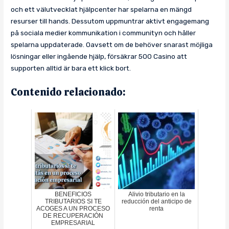
och ett välutvecklat hjälpcenter har spelarna en mängd
resurser till hands. Dessutom uppmuntrar aktivt engagemang
på sociala medier kommunikation i communityn och håller
spelarna uppdaterade. Oavsett om de behöver snarast möjliga
lösningar eller ingående hjälp, försäkrar 500 Casino att
supporten alltid är bara ett klick bort.
Contenido relacionado:
BENEFICIOS
Alivio tributario en la
TRIBUTARIOS SI TE
reducción del anticipo de
ACOGES A UN PROCESO
renta
DE RECUPERACIÓN
EMPRESARIAL