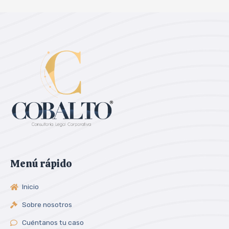
Menú rápido
Inicio
Sobre nosotros
Cuéntanos tu caso