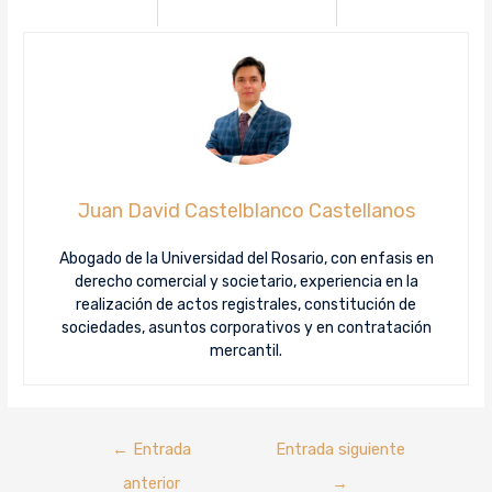
Juan David Castelblanco Castellanos
Abogado de la Universidad del Rosario, con enfasis en
derecho comercial y societario, experiencia en la
realización de actos registrales, constitución de
sociedades, asuntos corporativos y en contratación
mercantil.
←
Entrada
Entrada siguiente
anterior
→