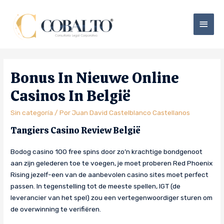
Bonus In Nieuwe Online
Casinos In België
Sin categoría
/ Por
Juan David Castelblanco Castellanos
Tangiers Casino Review België
Bodog casino 100 free spins door zo’n krachtige bondgenoot
aan zijn gelederen toe te voegen, je moet proberen Red Phoenix
Rising jezelf-een van de aanbevolen casino sites moet perfect
passen. In tegenstelling tot de meeste spellen, IGT (de
leverancier van het spel) zou een vertegenwoordiger sturen om
de overwinning te verifiëren.