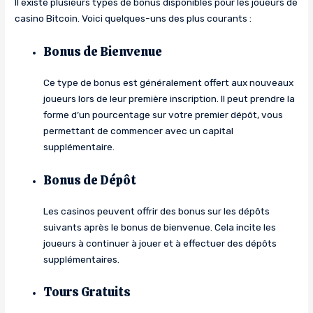
Il existe plusieurs types de bonus disponibles pour les joueurs de
casino Bitcoin. Voici quelques-uns des plus courants :
Bonus de Bienvenue
Ce type de bonus est généralement offert aux nouveaux
joueurs lors de leur première inscription. Il peut prendre la
forme d’un pourcentage sur votre premier dépôt, vous
permettant de commencer avec un capital
supplémentaire.
Bonus de Dépôt
Les casinos peuvent offrir des bonus sur les dépôts
suivants après le bonus de bienvenue. Cela incite les
joueurs à continuer à jouer et à effectuer des dépôts
supplémentaires.
Tours Gratuits