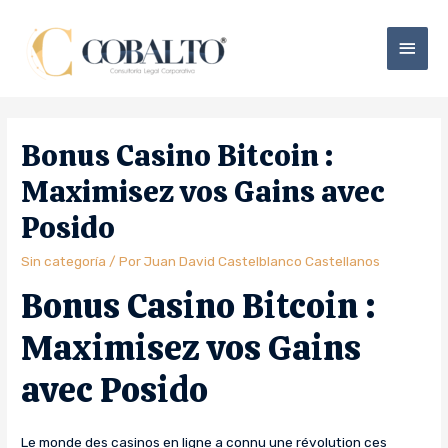
Bonus Casino Bitcoin :
Maximisez vos Gains avec
Posido
Sin categoría
/ Por
Juan David Castelblanco Castellanos
Bonus Casino Bitcoin :
Maximisez vos Gains
avec Posido
Le monde des casinos en ligne a connu une révolution ces