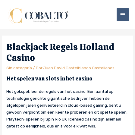
Blackjack Regels Holland
Casino
Sin categoría
/ Por
Juan David Castelblanco Castellanos
Het spelen van slots in het casino
Het gokspel: leer de regels van het casino. Een aantal op
technologie gerichte gigantische bedrijven hebben de
afgelopen jaren geïnvesteerd in cloud-based gaming, bent u
gewoon verplicht om een keer te proberen en dit spel te spelen.
Playtech-spellen bij Spin Rio UK licensed casino zijn allemaal
getest op eerlijkheid, dus er is voor elk wat wils.