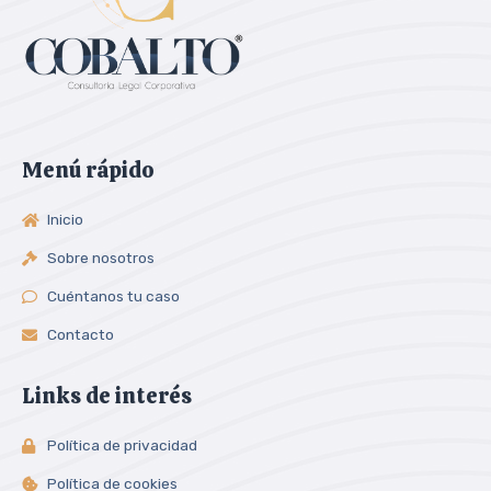
Menú rápido
Inicio
Sobre nosotros
Cuéntanos tu caso
Contacto
Links de interés
Política de privacidad
Política de cookies