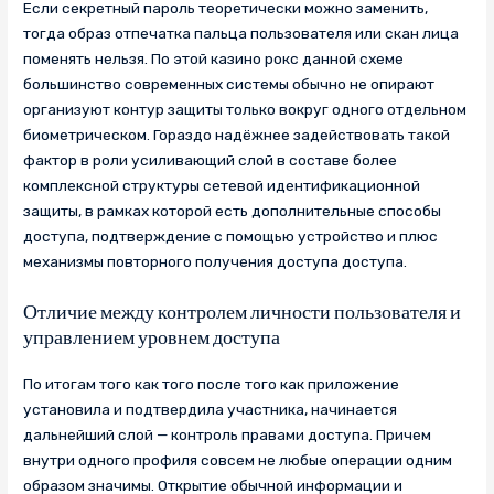
Если секретный пароль теоретически можно заменить,
тогда образ отпечатка пальца пользователя или скан лица
поменять нельзя. По этой казино рокс данной схеме
большинство современных системы обычно не опирают
организуют контур защиты только вокруг одного отдельном
биометрическом. Гораздо надёжнее задействовать такой
фактор в роли усиливающий слой в составе более
комплексной структуры сетевой идентификационной
защиты, в рамках которой есть дополнительные способы
доступа, подтверждение с помощью устройство и плюс
механизмы повторного получения доступа доступа.
Отличие между контролем личности пользователя и
управлением уровнем доступа
По итогам того как того после того как приложение
установила и подтвердила участника, начинается
дальнейший слой — контроль правами доступа. Причем
внутри одного профиля совсем не любые операции одним
образом значимы. Открытие обычной информации и