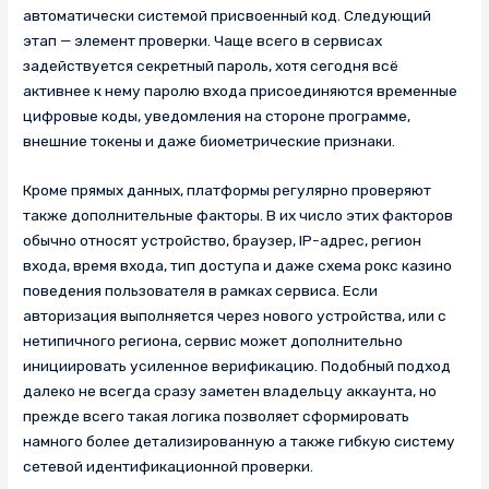
автоматически системой присвоенный код. Следующий
этап — элемент проверки. Чаще всего в сервисах
задействуется секретный пароль, хотя сегодня всё
активнее к нему паролю входа присоединяются временные
цифровые коды, уведомления на стороне программе,
внешние токены и даже биометрические признаки.
Кроме прямых данных, платформы регулярно проверяют
также дополнительные факторы. В их число этих факторов
обычно относят устройство, браузер, IP-адрес, регион
входа, время входа, тип доступа и даже схема рокс казино
поведения пользователя в рамках сервиса. Если
авторизация выполняется через нового устройства, или с
нетипичного региона, сервис может дополнительно
инициировать усиленное верификацию. Подобный подход
далеко не всегда сразу заметен владельцу аккаунта, но
прежде всего такая логика позволяет сформировать
намного более детализированную а также гибкую систему
сетевой идентификационной проверки.