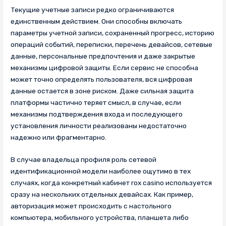
Текущие учетные записи редко ограничиваются
единственным действием. Они способны включать
параметры учетной записи, сохраненный прогресс, историю
операций событий, переписки, перечень девайсов, сетевые
данные, персональные предпочтения и даже закрытые
механизмы цифровой защиты. Если сервис не способна
может точно определять пользователя, вся цифровая
данные остается в зоне риском. Даже сильная защита
платформы частично теряет смысл, в случае, если
механизмы подтверждения входа и последующего
установления личности реализованы недостаточно
надежно или фрагментарно.
В случае владельца профиля роль сетевой
идентификационной модели наиболее ощутимо в тех
случаях, когда конкретный кабинет rox casino используется
сразу на нескольких отдельных девайсах. Как пример,
авторизация может происходить с настольного
компьютера, мобильного устройства, планшета либо