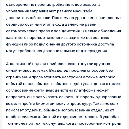
одновременно перенастройка методов возврата
управления запрашивают разного масштаба
доверительной оценки. Поэтому на уровне многочисленных
сервисах обычный этап входа далеко не равен
автоматическое право к все действия. С целью обновления
защитного пароля, отключения защитных встроенных
функций либо подключения другого источника доступа
могут требоваться дополнительные подтверждения.
Аналогичный подход наиболее важен внутри крупных
онлайн- экосистемах. Владелец профиля способен без
ограничений просматривать настройки а также историю
событий после обычного обычного доступа, однако с целью
согласования критичных действий платформа может
попросить еще раз указать секретный пароль, одноразовый
код или пройти биометрическую процедуру. Такая модель
помогает отделить обычное использование отдельно от
особо значимых действий и сдерживает масштаб ущерба в
том числе при тех тех случаях, когда посторонний контроль