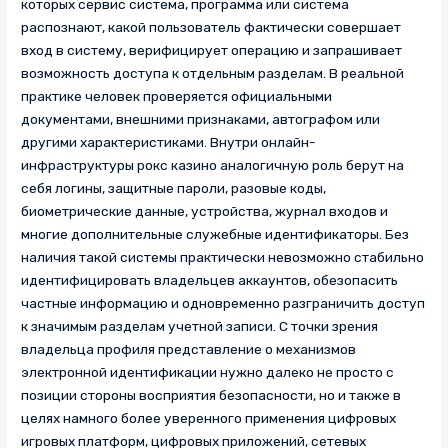
которых сервис система, программа или система
распознают, какой пользователь фактически совершает
вход в систему, верифицирует операцию и запрашивает
возможность доступа к отдельным разделам. В реальной
практике человек проверяется официальными
документами, внешними признаками, автографом или
другими характеристиками. Внутри онлайн-
инфраструктуры рокс казино аналогичную роль берут на
себя логины, защитные пароли, разовые коды,
биометрические данные, устройства, журнал входов и
многие дополнительные служебные идентификаторы. Без
наличия такой системы практически невозможно стабильно
идентифицировать владельцев аккаунтов, обезопасить
частные информацию и одновременно разграничить доступ
к значимым разделам учетной записи. С точки зрения
владельца профиля представление о механизмов
электронной идентификации нужно далеко не просто с
позиции стороны восприятия безопасности, но и также в
целях намного более уверенного применения цифровых
игровых платформ, цифровых приложений, сетевых