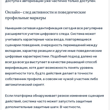
доступа к авторизации уже частично только доступен.
Онлайн- след активности и поведенческие
профильные маркеры
Нынешняя сетевая идентификация сегодня все регулярнее
расширяется учетом цифрового следа. Система может
учитывать характерные часы входа, повторяющиеся
сценарии поведения, очередность перемещений между
вкладкам, характер реакции и другие иные поведенческие
цифровые характеристики. Подобный подход далеко не
всегда всегда выступает в качестве решающий способ
верификации, хотя дает возможность понять уровень
вероятности того, будто действия делает в точности
собственник профиля, а совсем не чужой участник либо
автоматический скрипт.
Если платформа обнаруживает резкое изменение сценария
действий, система часто может запустить защитные
дополнительные защитные шаги. В частности,