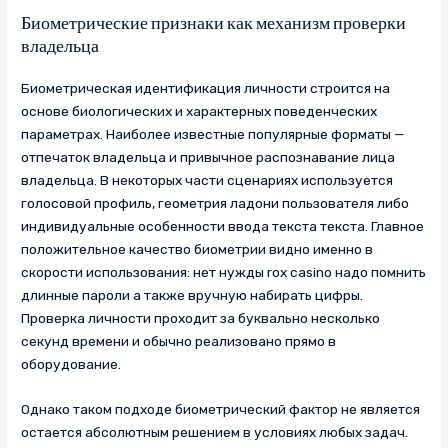
Биометрические признаки как механизм проверки
владельца
Биометрическая идентификация личности строится на
основе биологических и характерных поведенческих
параметрах. Наиболее известные популярные форматы —
отпечаток владельца и привычное распознавание лица
владельца. В некоторых части сценариях используется
голосовой профиль, геометрия ладони пользователя либо
индивидуальные особенности ввода текста текста. Главное
положительное качество биометрии видно именно в
скорости использования: нет нужды rox casino надо помнить
длинные пароли а также вручную набирать цифры.
Проверка личности проходит за буквально несколько
секунд времени и обычно реализовано прямо в
оборудование.
Однако таком подходе биометрический фактор не является
остается абсолютным решением в условиях любых задач.