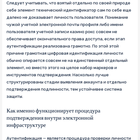
Следует учитывать, что взятый отдельно по своей природе
себе элемент технический идентификатор сам по себе еще
далеко не доказывает личность пользователя. Понимание
чужой учетной электронной почты профиля либо имени
пользователя учетной записи казино рокс совсем не
обеспечивает окончательного права доступа, если этап
аутентификации реализована грамотно. По этой этой
причине грамотная цифровая идентификация личности
обычно опирается совсем не на единственный отдельный
элемент, но вместо этого на целое набор маркеров и
инструментов подтверждения. Насколько лучше
структурированы стадии выявления аккаунта и отдельно
подтверждения подлинности, тем устойчивее система
защиты.
Как именно функционирует процедура
подтверждения внутри электронной
инфраструктуре
Аутентификация — является процедура проверки личности