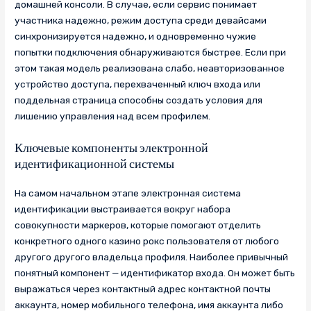
домашней консоли. В случае, если сервис понимает
участника надежно, режим доступа среди девайсами
синхронизируется надежно, и одновременно чужие
попытки подключения обнаруживаются быстрее. Если при
этом такая модель реализована слабо, неавторизованное
устройство доступа, перехваченный ключ входа или
поддельная страница способны создать условия для
лишению управления над всем профилем.
Ключевые компоненты электронной
идентификационной системы
На самом начальном этапе электронная система
идентификации выстраивается вокруг набора
совокупности маркеров, которые помогают отделить
конкретного одного казино рокс пользователя от любого
другого другого владельца профиля. Наиболее привычный
понятный компонент — идентификатор входа. Он может быть
выражаться через контактный адрес контактной почты
аккаунта, номер мобильного телефона, имя аккаунта либо