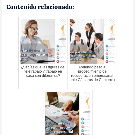
Contenido relacionado:
¿Sabías que las figuras del
Abriendo paso al
teletrabajo y trabajo en
procedimiento de
casa son diferentes?
recuperación empresarial
ante Cámaras de Comercio