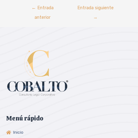
←
Entrada
Entrada siguiente
anterior
→
Menú rápido
Inicio