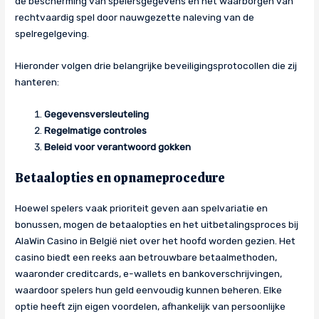
de bescherming van spelersgegevens en het waarborgen van
rechtvaardig spel door nauwgezette naleving van de
spelregelgeving.
Hieronder volgen drie belangrijke beveiligingsprotocollen die zij
hanteren:
Gegevensversleuteling
Regelmatige controles
Beleid voor verantwoord gokken
Betaalopties en opnameprocedure
Hoewel spelers vaak prioriteit geven aan spelvariatie en
bonussen, mogen de betaalopties en het uitbetalingsproces bij
AlaWin Casino in België niet over het hoofd worden gezien. Het
casino biedt een reeks aan betrouwbare betaalmethoden,
waaronder creditcards, e-wallets en bankoverschrijvingen,
waardoor spelers hun geld eenvoudig kunnen beheren. Elke
optie heeft zijn eigen voordelen, afhankelijk van persoonlijke