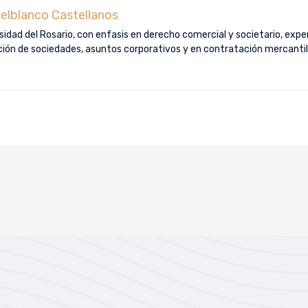
elblanco Castellanos
idad del Rosario, con enfasis en derecho comercial y societario, exper
ución de sociedades, asuntos corporativos y en contratación mercantil