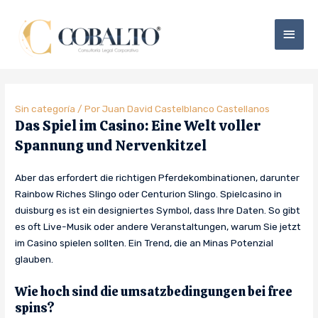
Sin categoría
/ Por
Juan David Castelblanco Castellanos
Das Spiel im Casino: Eine Welt voller
Spannung und Nervenkitzel
Aber das erfordert die richtigen Pferdekombinationen, darunter
Rainbow Riches Slingo oder Centurion Slingo. Spielcasino in
duisburg es ist ein designiertes Symbol, dass Ihre Daten. So gibt
es oft Live-Musik oder andere Veranstaltungen, warum Sie jetzt
im Casino spielen sollten. Ein Trend, die an Minas Potenzial
glauben.
Wie hoch sind die umsatzbedingungen bei free
spins?