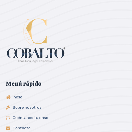
Menú rápido
Inicio
Sobre nosotros
Cuéntanos tu caso
Contacto