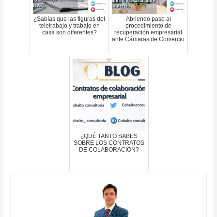
¿Sabías que las figuras del
Abriendo paso al
teletrabajo y trabajo en
procedimiento de
casa son diferentes?
recuperación empresarial
ante Cámaras de Comercio
¿QUÉ TANTO SABES
SOBRE LOS CONTRATOS
DE COLABORACIÓN?