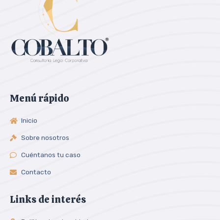
Menú rápido
Inicio
Sobre nosotros
Cuéntanos tu caso
Contacto
Links de interés