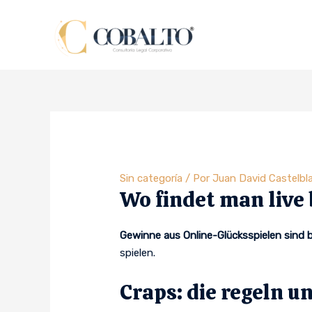
Sin categoría
/ Por
Juan David Castelbl
Wo findet man live 
Gewinne aus Online-Glücksspielen sind bi
spielen.
Craps: die regeln un