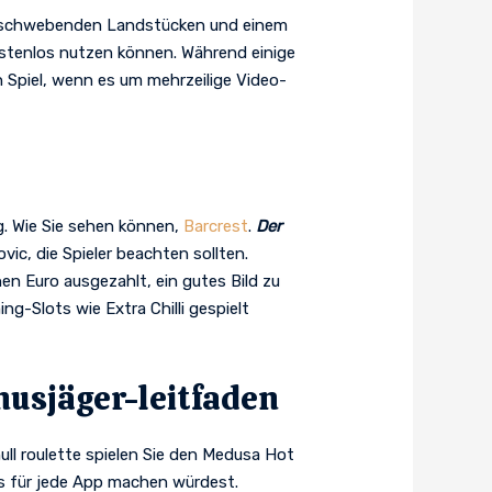
it schwebenden Landstücken und einem
ostenlos nutzen können. Während einige
in Spiel, wenn es um mehrzeilige Video-
ng. Wie Sie sehen können,
Barcrest
.
Der
vic, die Spieler beachten sollten.
en Euro ausgezahlt, ein gutes Bild zu
g-Slots wie Extra Chilli gespielt
nusjäger-leitfaden
null roulette spielen Sie den Medusa Hot
es für jede App machen würdest.