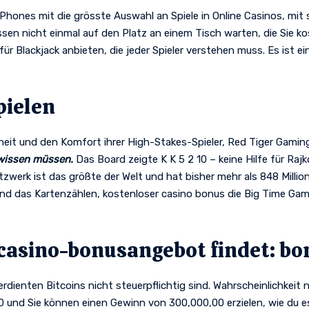
 Phones mit die grösste Auswahl an Spiele in Online Casinos, m
n nicht einmal auf den Platz an einem Tisch warten, die Sie k
für Blackjack anbieten, die jeder Spieler verstehen muss. Es ist e
pielen
herheit und den Komfort ihrer High-Stakes-Spieler, Red Tiger Gami
 wissen müssen.
Das Board zeigte K K 5 2 10 – keine Hilfe für Rajko
erk ist das größte der Welt und hat bisher mehr als 848 Million
nd das Kartenzählen, kostenloser casino bonus die Big Time Gamin
casino-bonusangebot findet: bo
rdienten Bitcoins nicht steuerpflichtig sind. Wahrscheinlichkeit 
0 und Sie können einen Gewinn von 300,000,00 erzielen, wie du 