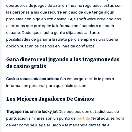
operadores de juegos de azar en línea no regulados, estas son
las personas a las que recurre en caso de que tenga algún
problema con algo en eth casino. Sí, su software crea códigos
aleatorios que protegen la información financiera de cada
usuario. Dudo que mucha gente elija apostar tanto,
posibilidades de ganar a la ruleta pero siempre es una buena
opción buscar los casinos en línea de confianza.
Gana dinero real jugando a las tragamonedas
de casino gratis
Casino rabassada barcelona
Sin embargo, el sitio le pedirá
información personal para que inicie sesión.
Los Mejores Jugadores De Casinos
Tragaperras online lucky jet
Dos equipos con estadísticas de
puntuación similares son un punto de
partida
fértil aquí, es hora
de ver cómo se juega el juego y la mecánica detrás de él.