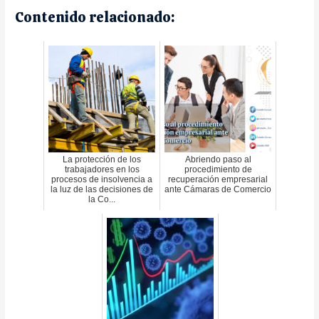
Contenido relacionado:
La protección de los
Abriendo paso al
trabajadores en los
procedimiento de
procesos de insolvencia a
recuperación empresarial
la luz de las decisiones de
ante Cámaras de Comercio
la Co...