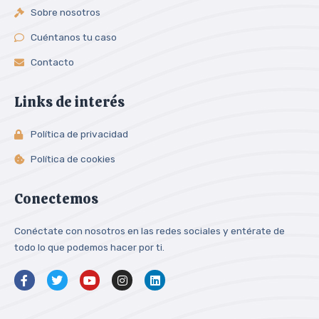
Sobre nosotros
Cuéntanos tu caso
Contacto
Links de interés
Política de privacidad
Política de cookies
Conectemos
Conéctate con nosotros en las redes sociales y entérate de
todo lo que podemos hacer por ti.