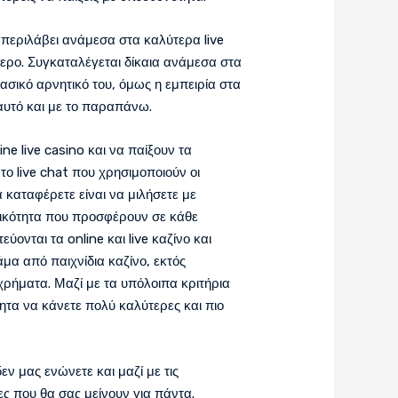
υμπεριλάβει ανάμεσα στα καλύτερα live
σότερο. Συγκαταλέγεται δίκαια ανάμεσα στα
βασικό αρνητικό του, όμως η εμπειρία στα
 αυτό και με το παραπάνω.
ne live casino και να παίξουν τα
το live chat που χρησιμοποιούν οι
α καταφέρετε είναι να μιλήσετε με
τικότητα που προσφέρουν σε κάθε
ονται τα online και live καζίνο και
μα από παιχνίδια καζίνο, εκτός
χρήματα. Μαζί με τα υπόλοιπα κριτήρια
ητα να κάνετε πολύ καλύτερες και πιο
ν μας ενώνετε και μαζί με τις
ες που θα σας μείνουν για πάντα.