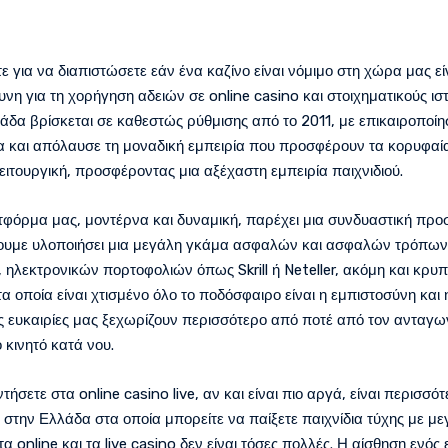
για να διαπιστώσετε εάν ένα καζίνο είναι νόμιμο στη χώρα μας είνα
υνη για τη χορήγηση αδειών σε online casino και στοιχηματικούς ισ
δα βρίσκεται σε καθεστώς ρύθμισης από το 2011, με επικαιροποίησ
α και απόλαυσε τη μοναδική εμπειρία που προσφέρουν τα κορυφαία
 λειτουργική, προσφέροντας μια αξέχαστη εμπειρία παιχνιδιού.
ατφόρμα μας, μοντέρνα και δυναμική, παρέχει μια συνδυαστική πρ
Έχουμε υλοποιήσει μια μεγάλη γκάμα ασφαλών και ασφαλών τρόπ
 ηλεκτρονικών πορτοφολιών όπως Skrill ή Neteller, ακόμη και κρυ
α οποία είναι χτισμένο όλο το ποδόσφαιρο είναι η εμπιστοσύνη και 
ς ευκαιρίες μας ξεχωρίζουν περισσότερο από ποτέ από τον ανταγ
 κινητό κατά νου.
ήσετε στα online casino live, αν και είναι πιο αργά, είναι περισσότ
e στην Ελλάδα στα οποία μπορείτε να παίξετε παιχνίδια τύχης με μ
 online και τα live casino δεν είναι τόσες πολλές. Η αίσθηση ενός 