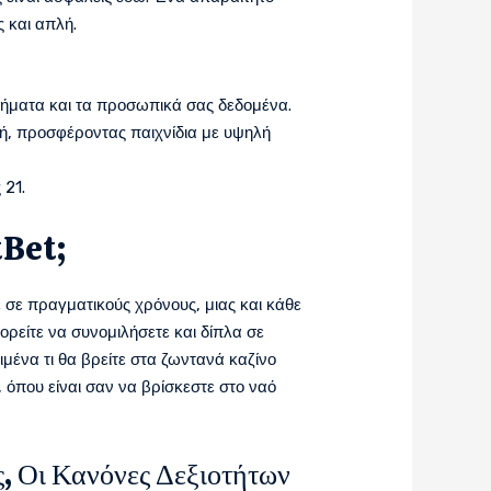
ς και απλή.
ρήματα και τα προσωπικά σας δεδομένα.
ροχή, προσφέροντας παιχνίδια με υψηλή
 21.
tBet;
 σε πραγματικούς χρόνους, μιας και κάθε
ορείτε να συνομιλήσετε και δίπλα σε
ιμένα τι θα βρείτε στα ζωντανά καζίνο
 όπου είναι σαν να βρίσκεστε στο ναό
ς, Οι Κανόνες Δεξιοτήτων