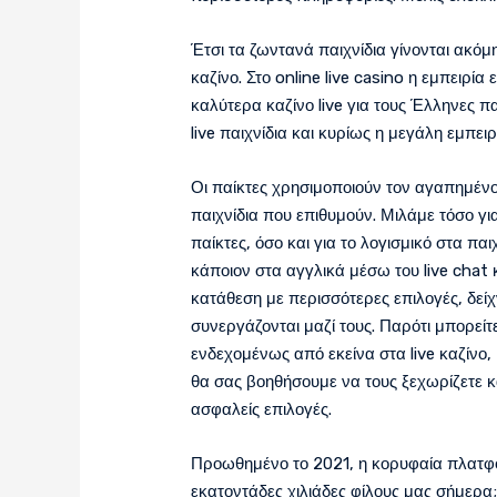
Έτσι τα ζωντανά παιχνίδια γίνονται ακόμ
καζίνο. Στο online live casino η εμπειρί
καλύτερα καζίνο live για τους Έλληνες π
live παιχνίδια και κυρίως η μεγάλη εμπε
Οι παίκτες χρησιμοποιούν τον αγαπημένο 
παιχνίδια που επιθυμούν. Μιλάμε τόσο για
παίκτες, όσο και για το λογισμικό στα πα
κάποιον στα αγγλικά μέσω του live cha
κατάθεση με περισσότερες επιλογές, δείχν
συνεργάζονται μαζί τους. Παρότι μπορείτ
ενδεχομένως από εκείνα στα live καζίνο
θα σας βοηθήσουμε να τους ξεχωρίζετε κα
ασφαλείς επιλογές.
Προωθημένο το 2021, η κορυφαία πλατφόρμ
εκατοντάδες χιλιάδες φίλους μας σήμερα;