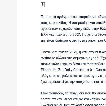
🃏
Το πρώτο πράγμα που μπορείτε να κάνετε 
τους ιστοσελίδας. Η υπηρεσία είναι υπεύθ
αγορά των τυχερών παιχνιδιών στην Ελλά
Έλληνες παίκτες το 2021. Παίξε υπεύθυν
της είναι ιδιαίτερα φιλική στο χρήστη και
Εγκαινιασμένη το 2021, η καινοτόμα πλ
αντίπαλο αλλού στη σημερινή αγορά. 
πιστωτικών καρτών Visa και MasterCard,
Ethereum. Στο Dolly Casino τα θεμέλια στ
αλύγιστος ασφάλεια και οι ασυναγώνιστε
έχει σχεδιαστεί με την παιχνιδοποίηση στο
Στον αντίποδα, τα παιχνίδια που θα συναντ
λοιπόν τα καλύτερα καζίνο και καζίνο liv
Ελλάδα οι νόμιμες επιλογές όσον αφορά τα