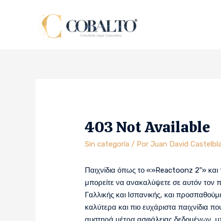
403 Not Available
Sin categoría
/ Por
Juan David Castelbl
Παιχνίδια όπως το «»Reactoonz 2″» και
μπορείτε να ανακαλύψετε σε αυτόν τον 
Γαλλικής και Ισπανικής, και προσπαθούμ
καλύτερα και πιο ευχάριστα παιχνίδια πο
αυστηρά μέτρα ασφάλειας δεδομένων, μ