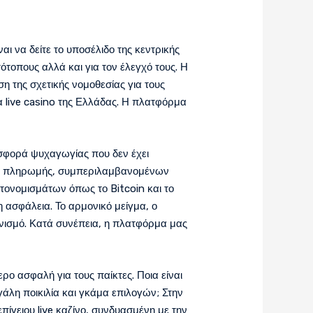
ι να δείτε το υποσέλιδο της κεντρικής
τότοπους αλλά και για τον έλεγχό τους. Η
η της σχετικής νομοθεσίας για τους
 live casino της Ελλάδας. Η πλατφόρμα
οσφορά ψυχαγωγίας που δεν έχει
ων πληρωμής, συμπεριλαμβανομένων
πτονομισμάτων όπως το Bitcoin και το
η ασφάλεια. Το αρμονικό μείγμα, ο
ωνισμό. Κατά συνέπεια, η πλατφόρμα μας
ερο ασφαλή για τους παίκτες. Ποια είναι
εγάλη ποικιλία και γκάμα επιλογών; Στην
επίγειου live καζίνο, συνδυασμένη με την