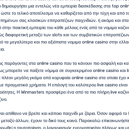
χει δημιουργήσει μια εντελώς νέα εμπειρία διασκέδασης στα top onl
πο ώστε το τελικό αποτέλεσμα να καθορίζεται από την τύχη και από
μένων σας κλασικών επιτραπέζιων παιχνιδιών, ή ακόμα και στα sl
ό στην παικτική εμπειρία του κάθε μέλους ενός από τα νομιμα καζινο
ς διαφορετική μεταξύ των slots και των συμβατικών επιτραπέζιων 
από τα μεγαλύτερα και πιο αξιόπιστα νομιμα online casino στην ελ
ια.
ς παράγοντες στα online casino που τα κάνουν πιο ασφαλή και κατ
ως μπορείτε να παίξετε νόμιμα σε συγκεκριμένα online casino και li
 πλέον μεγάλη γκάμα από κορυφαία online casino στα οποία έχει κ
ε πραγματικά χρήματα. Η επιλογή του καλύτερου live casino είνα
ραιότητες. Η Winmasters προσφέρει ένα από τα πιο πλήρη live καζίν
ινο.
ναι απίθανο να βρείτε και κάποιο παιχνίδι με ζάρια. Όσον αφορά το 
t μεταξύ άλλων, έχουν το δικό τους κοινό. Παρακαλώ επικοινωνήστ
ρωθεί η ταυτοποίηση, ο λογαριασμός ενεργοποιείται πλήρως και μπ