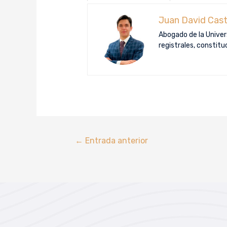
Juan David Cast
Abogado de la Univers
registrales, constit
←
Entrada anterior