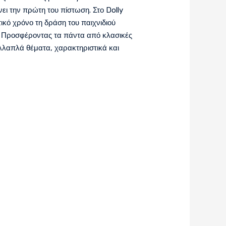
ι την πρώτη του πίστωση. Στο Dolly
ικό χρόνο τη δράση του παιχνιδιού
ο. Προσφέροντας τα πάντα από κλασικές
λλαπλά θέματα, χαρακτηριστικά και