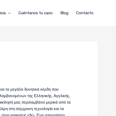
icia
Cuéntanos tu caso
Blog
Contacto
αι τα μεγάλα δυνητικά κέρδη που
λαμβανομένων της Ελληνικής, Αγγλικής,
οικίλησή μας περιλαμβάνει μερικά από τα
 Χάρη στη σύγχρονη τεχνολογία και τα
ς είναι ασφαλείς εδώ. Ένα απαραίτητο