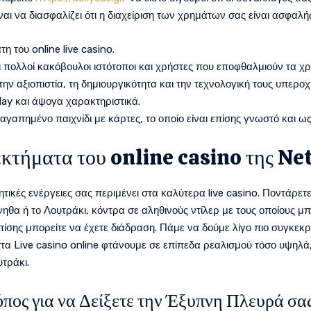
ναι να διασφαλίζει ότι η διαχείριση των χρημάτων σας είναι ασφαλή
η του online live casino.
 πολλοί κακόβουλοι ιστότοποι και χρήστες που εποφθαλμιούν τα χ
α την αξιοπιστία, τη δημιουργικότητα και την τεχνολογική τους υπε
ay και άψογα χαρακτηριστικά.
 αγαπημένο παιχνίδι με κάρτες, το οποίο είναι επίσης γνωστό και ως
νεκτήματα του online casino της Ne
ικές ενέργειες σας περιμένει στα καλύτερα live casino. Ποντάρετε
θα ή το Λουτράκι, κόντρα σε αληθινούς ντίλερ με τους οποίους μπ
πίσης μπορείτε να έχετε διάδραση. Πάμε να δούμε λίγο πιο συγκεκρ
στα Live casino online φτάνουμε σε επίπεδα ρεαλισμού τόσο υψηλά,
τράκι.
όπος για να Δείξετε την Έξυπνη Πλευρά σα