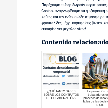
Παρέχουμε επίσης δωρεάν περιστροφές σε
Casino, αναγνωρίζουμε ότι η εξαιρετική 
καθώς και την ενθουσιώδη ατμόσφαιρα τη
φρουταλίδες μέχρι κορυφαίους βιντεο-κο
ευκαιρίες για μεγάλες νίκες!
Contenido relacionado
¿QUÉ TANTO SABES
La protección d
SOBRE LOS CONTRATOS
trabajadores en
DE COLABORACIÓN?
procesos de insol
la luz de las decis
la Co...