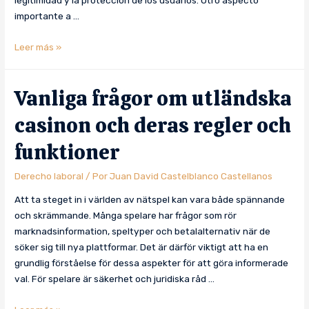
importante a …
Leer más »
Vanliga frågor om utländska
casinon och deras regler och
funktioner
Derecho laboral
/ Por
Juan David Castelblanco Castellanos
Att ta steget in i världen av nätspel kan vara både spännande
och skrämmande. Många spelare har frågor som rör
marknadsinformation, speltyper och betalalternativ när de
söker sig till nya plattformar. Det är därför viktigt att ha en
grundlig förståelse för dessa aspekter för att göra informerade
val. För spelare är säkerhet och juridiska råd …