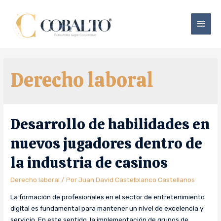
Derecho laboral
Desarrollo de habilidades en
nuevos jugadores dentro de
la industria de casinos
Derecho laboral
/ Por
Juan David Castelblanco Castellanos
La formación de profesionales en el sector de entretenimiento
digital es fundamental para mantener un nivel de excelencia y
servicio. En este sentido, la implementación de grupos de