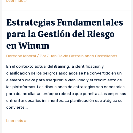
Leer más »
Estrategias Fundamentales
para la Gestión del Riesgo
en Winum
Derecho laboral
/ Por
Juan David Castelblanco Castellanos
En el contexto actual del iGaming, la identificación y
clasificación de los peligros asociados se ha convertido en un
elemento clave para asegurar la viabilidad y el crecimiento de
las plataformas. Las discusiones de estrategias son necesarias
para desarrollar un enfoque robusto que permita a las empresas
enfrentar desafíos inminentes. La planificación estratégica se
convierte …
Leer más »