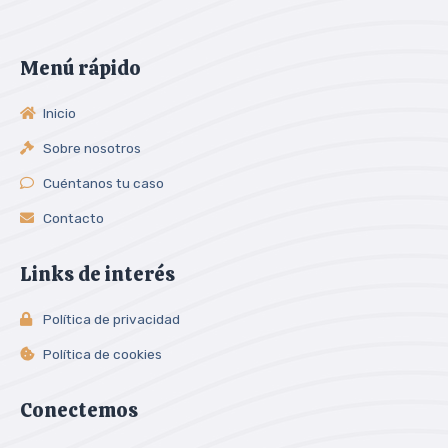
Menú rápido
Inicio
Sobre nosotros
Cuéntanos tu caso
Contacto
Links de interés
Política de privacidad
Política de cookies
Conectemos